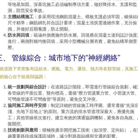
等地基加固。深基坑施工必須編制專項方案，做好降排水、支護和監
測，防范安全事故。
主體結構施工
：多采用現澆鋼筋混凝土。模板支護必須牢固，確保結
尺寸精準；鋼筋綁扎符合設計要求；混凝土澆筑需連續作業，充分振
搗，并做好后期養護，防止開裂。
防水與回填
：箱涵外側應施作防水層。回填應在混凝土達到設計強度
進行，兩側對稱均衡回填，采用小型機械分層夯實，避免結構單側受
壓。
三、 管線綜合：城市地下的“神經網絡”
政道路下常密集布設給水、燃氣、電力、通信、熱力等各類管線，其施工
的核心在于統籌與協調：
統一規劃與綜合設計
：在道路設計階段，即需進行管線綜合規劃，確
各管線的平面位置、豎向標高，遵循“壓力管讓重力管、小管讓大管
可彎曲管讓不可彎曲管”等原則，避免交叉沖突。
協同施工與時序安排
：制定詳細的管線施工時序圖。通常遵循“先深
淺、先地下后地上”的原則。重力流的排水管道埋深最大，應優先施
工；其他管線依次進行。建立有效的溝通協調機制，避免各自為政、
復開挖。
技術創新與應用
：積極推廣非開挖施工技術（如頂管、定向鉆），在
越重要路段或保護區域時，減少對路面結構和交通的影響。