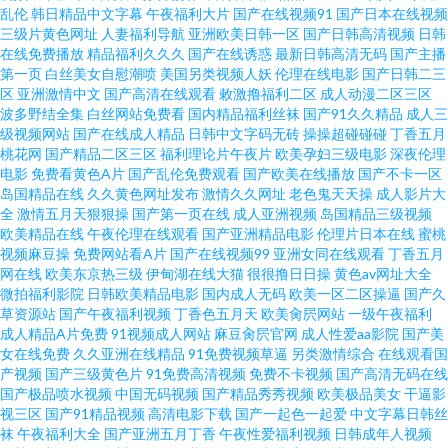
乱伦
韩日精品中文字幕
午夜福利大片
国产在线视频91
国产日本在线视频
97精品自拍 91操肏 人人爱草超碰在线 撸啊撸99精品 asians91avyqporn 亚洲
三级片黄色网址
人妻福利导航
亚洲欧美日韩一区
国产日韩高清视频
日韩
在线免费播放
精品福利久久久
国产在线诱惑
最新日韩高清无码
国产主播
第一页
白丝美女自慰潮喷
美国另类视频人妖
伦理在线电影
国产日韩二三
欧美BT 日韩在线视频免费播放 欧美日韩欧美日韩欧美 久久福利三级片 国产
区
亚洲激情中文
国产高清在线观看
敕激撸福利二区
成人动漫二区三区
波多野结全集
白丝网站免费看
国内精品福利丝袜
国产91久久精品
成人三
美女诱惑 www91色成人版 99视屏 91撸视频再按播放 91cn官网 激情综合五
级视频网站
国产在线成人精品
日韩中文字码无砖
操操超碰碰碰
丁香五月
桃花网
国产精品二区三区
福利理论片午夜片
欧美孕妇三级电影
深夜伦理
电影
免费看黄色A片
国产乱伦免费观看
国产欧美在线播放
国产不卡一区
月色 久久香蕉狼人综合网站 精品传媒入口 国产黑料福利在线 av在线爱爱
岛国精品在线
久久黄色网址发布
激情久久网址
老色鬼天天操
成人影片大
全
激情五月天狠狠操
国产第一页在线
成人亚洲视频
岛国精品三级视频
wwwAV在线 91洮色 91草莓网站在线观看 人人看人人摸人人撸 福利小XXXX
欧美精品在线
午夜伦理在线观看
国产亚洲精品电影
伦理片日本在线
蜜桃
视频麻豆操
免费网站看A片
国产在线视频99
亚洲女同在线观看
丁香五月
网在线
欧美东京热三级
伊甸湖在线大猫
很很撸日日操
黄色av网址大全
导航 在线观看午夜嘿咻 丝袜后入视频网址 人妖另类色图15P 屁屁影院一区 内
微拍福利影院
日韩欧美精品电影
国内成人无码
欧美一区二区操逼
国产久
草资源站
国产午夜福利视频
丁香色五月天
欧美肏屄网站
一级午夜福利
射无码久久 久久艹视频 国产日韩欧美精 成人在线免费观看入口 97在线亚洲
成人精品A片免费
91视频成人网站
麻豆肏屄官网
成人性爱aa影院
国产美
女在线免费
久久亚洲在线精品
91免费视频草逼
另类激情综合
在线观看国
产视频
国产三级黄色片
91免费高清视频
免费不卡视频
国产高清无码在线
尤物 91黄一起草 青视频91福利 午夜成人福利网 天天艹艹 日本高清免费电影
国产极品喷水视频
中国无码视频
国产精品秀秀视频
欧美极品美女
干逼影
视三区
国产91精品视频
高清电影下载
国产一起色一起爱
中文字幕日韩丝
一区二区 美日欧韩在线 超碰AV色原网 伊人亚洲精品 午夜aA 三级免费网站黄
袜
午夜福利大全
国产亚洲五月丁香
午夜性爱福利视频
日韩成年人视频