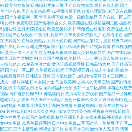
站
欧美熟女影院
日韩福利片第三页
国产传媒撸在线
最新在线电影
国产
成人网站 色淫综合综合天天 美女爱爱爱黄 黄色仓库网站入口 99国产精品综
色产综合色
国产夫妻精品网
91视频污版下载
欧美伦理影院
伦理剧在线播
放
国产午夜福利一区
青草直播下载
免费一级欧美精品
国产在线一区二区
合 91草13 国产AV福利第一精品导航 午夜桃色 欧美黑白配 国产一区久久精品
狼友福利免费影院
国产偷窥综合久久
欧美四级在线
微拍福利二区
极品福
利姬在线
五月天婷婷性爱
欧美另类熟女
日韩免费在线电影
免费在线成人
蜜桃国产在线观看
午夜福利视频92
久草免费新资源
毛片在线看平台
国产
成人性交黄色片免费看 91黄色电影 久久狠狠亚洲综合 亚色蜜桃精品 日韩乱
在线观看的
在线欧美精品
五月天色四虎
国产精品第10页
波多野吉衣网站
国产福利片一
欧洲免费视频
国产精品精华液
国产91视频观看
在线视频四
伦性爱视频 老湿机免费直播视频 国产好视频网站 91制作天麻厂 性交剧场午
区
黄色三级三区美女
欧美视频免费网站
成人少妇视频导航
国产在线影院
欧美日韩性交别类
91久久国产视频
欧美精品一二三
香港成人影片
超碰人
人操加勒比
91精彩刺激对白
黄色三级视频网址
日韩高清大片
囯产精品无
夜专线 wwwwww91黄 日韩中文精品在线 91大片免费观看视频 亚洲伊人久久
码
国产aⅴ一区二区
久草视频在线新
丁香影视五月花
成人中文乱幕
欧美
在线观看网站
日韩综合另类
国内乱伦嫂子
加勒比性爱网
日本三级网址
久 大香蕉操嫂子 深夜福利网站国产日韩 欧美性盈 激情久久毛片 www91草莓
成人一级片网址
日本女同护士
岛国欧美网址
男人的天堂三级
国产剧情福
利在线
91影院在线播放
国内精品bt天堂
少妇一区二区黑料
操碰在线勉费
视频
日韩电影伦理
91大神黑丝内射
黄页网站免费观看
国产精品一区导航
91AV免费 超碰中国老年夫妻人人操 亚洲青青草社区 青青草免费视频 精品喷
超碰97人人香蕉
成人国产三级精品
黄色三极网站
久久大香线蕉理论
趁人
无码视频
免费看片神嚣
91字幕网免费看
免费肏屄网址
欧美专区在线
日
水一区二区 成人综合福利视频导航 91老熟女 老湿机69福利社 伊人青青草综
韩h片在线观看
91久久久久福利
激情文学欧美色图
手机福利在线看
欧美
黄色性另类
在线国产免费视频
精品亚洲五月花
在线午夜福利视频
乱伦熟
女中文字幕
91香蕉视频网站
日本中文字幕二区
国产第一草草页
国产区二
合网 三级三级久久三级久久 男女免费视频 国产在线女同视频网站 www日本
区三区
国产主播导航
新视觉伦理片
欧美另类日韩
激情伊人五月天
嗯啊