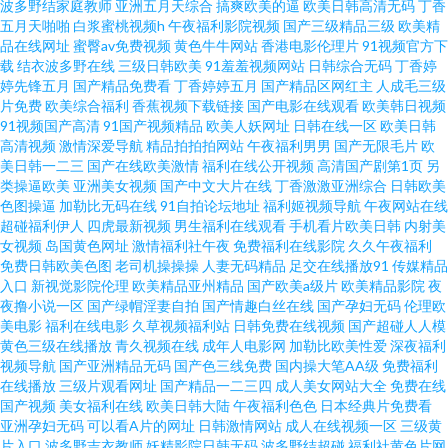
波多野结家庭教师
亚洲五月天综合
搞爽欧美的逼
欧美日韩高清无码
丁香
页欧美 少妇三级 男人午夜天堂影院 黄色录像一区二区三区 成人视频免费网
五月天啪啪
白浆蜜桃视频h
午夜福利影院视频
国产三级精品三级
欧美精
品在线网址
蜜臀av免费视频
黄色牛牛网站
香港电影伦理片
91视频官方下
载
结衣波多野在线
三级日韩欧美
91羞羞视频网站
日韩综合无码
丁香婷
WwW 91刺激链接 黑久久成人av 天堂在线中文 欧美伊人在线精品 久久精品
婷先锋五月
国产精品免费看
丁香婷婷五月
国产精品区网红主
人成毛三级
片免费
欧美综合福利
香蕉视频下载链接
国产电影在线观看
欧美韩日视频
草草草 国产人妻heyzo 黄色仓库成人 亚洲偷牌自拍 国产极品91av wwwAV黄
91视频国产高清
91国产视频精品
欧美人妖网址
日韩在线一区
欧美日韩
高清视频
激情深爱导航
精品拍拍拍网站
午夜福利男男
国产无限毛片
欧
美日韩一二三
国产在线欧美激情
福利在线公开视频
高清国产剧第1页
另
色 色色野狼综合国产色播 在线日韩专区三级 伊人久久色 欧美在线专区 激情
类操逼欧美
亚洲美女视频
国产中文大片在线
丁香激激亚洲综合
日韩欧美
色图操逼
加勒比无码在线
91自拍论坛地址
福利姬视频导航
午夜网站在线
深爱 99九九99九九 日韩草b在线观看 91九色视频pron 日韩精品在线观看 久
超碰福利伊人
四虎最新视频
男生福利在线观看
手机看片欧美日韩
内射美
女视频
岛国黄色网址
激情福利社午夜
免费福利在线影院
久久午夜福利
免费日韩欧美色图
老司机操操操
人妻无码精品
足交在线播放91
传媒精品
久停停 成人在线天堂在线观看 成人日比影视 91豆花在线观看 九九精品国产
入口
新视觉影院伦理
欧美精品亚州精品
国产欧美a级片
欧美精品影院
夜
夜撸小说一区
国产绿帽淫妻自拍
国产情趣白丝在线
国产孕妇无码
伦理欧
无码精品A片一区二区 青岛少妇扣逼 精品视频 国产欧美综合在线 91探花黑丝
美电影
福利在线电影
久草视频福利站
日韩免费在线视频
国产超碰人人模
黄色三级在线播放
青久视频在线
成年人电影网
加勒比欧美性爱
深夜福利
视频导航
国产亚洲精品无码
国产色三线免费
国内操大笔AA级
免费福利
视频 91黄片大全 黑丝性爱在线观看 亚洲久九操在线 欧美色图国产精品 久久
在线播放
三级片观看网址
国产精品一二三四
成人美女网站大全
免费在线
国产视频
美女福利在线
欧美日韩大陆
午夜福利色色
日本经典片免费看
国产精品久 成人午夜精品四区 91九色国产免费 黄ww天堂 久久肏B 亚洲在线
亚洲孕妇无码
可以看A片的网址
日韩激情网站
成人在线视频一区
三级黄
片入口
波多野吉衣教师
妖精影院日韩无码
波多野结超碰
福利社黄色片网