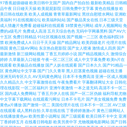
97香蕉超级碰碰
欧美日韩中文国产
国内自产拍自拍
最新欧美精品
日韩精
品午夜
日日碰天天操
欧美屁屁影院
日韩免费中文字幕
黄色在线播放
欧
美日韩在线欧美
欧美人成视频
青青草最新网址
黑丝自慰喷水网站
亚洲欧
美福利
91在线视频论坛
欧美福利站站
国产极品美女在线
日本三级天堂
成人情趣片免费看
超碰福利在线观看
18禁黄色污网站
成年人视频网站
免
费的a级毛片
免费成人高清
五月天综合色色
无码中字网暴黑料
国产AV六
十五区
免费日韩精品
91社区视频在线
国产视频一二三区
夜色福利院18
禁
欧洲免费成人A
日日干天天操
国产精品网址
欧美四级老片
伦理片在线
韩国
黄色三级AV网站
东京热自慰影院
国产女人喷液
激情成人四房
国产
最新激情
新三级网站视频
丁香五月婷婷小说
国产精品视频久久
激情综合
婷婷
久草最新入口链接
午夜一区二区三区
成人中文字幕免费
欧美h片在
线观看
欧美极品在线播放
国产人妖在线观看
国产日本久久
国产91精品一
区
黄色网址中文字幕
国产门久久青草
黑人巨茎黄色视频
超碰在线主播
亚洲无码专区久久
AV无码黄色网址
日本不卡免费高清
亚洲一区成人视频
久久精品久久
中文字幕激情在线
午夜免费看片
字幕翻译网址大全
日韩伦
理在线影院
一区二区福利片
亚洲午夜激情
一本之道无码
高清不卡一区二
区
国内成人免费网站
丁香五月伊人在线
国产一区二区伪娘
福利导航尤物
中文字幕下载网站
在线观看污网址
日本不卡毛片
国产美女视频免费
免费
黄色a片播放
国产激情一区二
美国伦理片在线
日本不卡一区二区
AV三级
在线观看
成人黑料自拍
久草在线在线
丁香婷婷激激v片
黄色三级网站人
在线播放黄色av
欧美性爱小说网址
国产三级观看
欧美日韩不卡中文
亚洲
丁香婷婷五月
在线看日韩电影
欧美另类中字
尤物视频电影网站
国产日韩