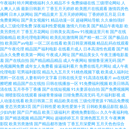
午夜福利
特片网蜜桃福利
久久精品不卡
免费操碰在线
三级理论网站
人
黄色 日韩一二片 欧美福利专区 韩国色色网 AV第一福利吾爱导航 日韩色情第
人爽人人插
最新日韩新片
丁香五月天婷婷
欧美图片在线观看
激情四房色
播网
日本人妖网站
国产精品黄片
五月天婷婷网站
丁香婷婷五月花
日本
免费黄网站
国产美女视频91
精品动漫一区
超碰网站导航
久久偷拍强奸
一页 三级小视频试看 免费wwwxxx 国产尤物精品做 97电影大片伦理片 91处
成人三级伦理免费
深夜福利性爱视频
激情六月欧美
国产精品午夜电影
欧
美另类性片
丁香五月花网站
日韩美女高清mv
91视频这里只有
国产在线
女精品视频 精品国产九九九 亚洲精品国产一二三四 三级站网视频 内射无码
国偷精品
欧美伦理电影网站
欧美乱轮激情网
国产精一精二区
国产极品自
拍
欧美国产aⅴ电影
一区二区在线看
欧美日韩亚洲视频
精品乱码在线观看
国产午夜伦理
精品国产福利电影
在线看片成人
日本高清性色观看
国产精
网站 黄色91黄页网 www欧州精品 91大片 小色逼怡红院欧美日韩 国产91啪啪
品永久免费
欧美第一网站
午夜成人网址
国产精品美女久
午夜主播电影羞
羞
国产在线自拍
国产精品精品精品
成人午夜网站
狠狠鲁亚洲无码
国产
午夜寂寞在线观看 欧美性的一区 涩瑟爱青草婷婷激情五月天 91密桃在线观
色视频网免费
成年女人免费看
操逼福利看片
免费在线毛片网站
成人午夜
伦理电影
宅男福利影院
精品九九五月天
91桃色视频下载
欧美成人福利社
黑料一区在线
人妻有码中文字幕
日韩在线天堂
91高清在线看片
av在线吧
五月天wwwcom 国产精品自拍9 人人操人人操人人 久荜中文字幕在线电影
擦吧擦
精品国产自左线拍
日韩在线播放一区
91免费福利视频
欧美日韩高
清在线
五月亭亭丁香播
国产在线短视频
91夫妻原创自拍
国产免费视频网
51视频在线看片子 99日这里只有精品 性爱av天堂 青青网在线黄色片 老湿机
站
潮喷影院在线观看
操碰青青操碰
日韓免费高清无码
毛片福利影视
成
人动漫在线看
欧美日韩第二页
精品欧美在线
三级伦理资源
97精品免费视
频
变态另类第3页
国产日韩性爱
欧美性爱第十页
日韩欧美极品影院
极品
看X片新入口 国产在线美女视频 www日韩高清无码 91传媒国产视频 久久网
少妇内射
国产日产精品
欧美三级福利片
蜜桃免费影院cc
久久午夜福利电
影
国产精选视频
精品国产网站
超碰婷婷五月
亚洲色图五月天
午夜爽爽
伊人 欧洲福利影院 岛国动作片啪啪啪 亚洲片视频欧美片日批 日韩专区中文
影院
欧美另类激情
国产精品都市激情
丁香五月深爱网
五月天色色综合