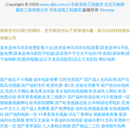
Copyright © 2026
www.djbl.com.cn
市政道路工程建筑
北京沃格隆
建筑工程有限公司
市政道路工程建筑
版權所有
Sitemap
感谢您访问我们的网站，您可能还对以下资源感兴趣：新沂位欣科技股份
有限公司
原来是神马琪琪免费影视大全|原来是神马琪琪在线观看|原来是神马手机
版免费|原来是神马影院手机版|原谅我中字丈夫不在的7年原因|原味阁|原
子核蜘蛛池|圆房视频|远古天龙高清影院|远古天龙影院
网站地图
91TV免费 AV熟女 豆花AⅤ 91蜜桃臀 精品久久卡 午夜剧院 女人的天堂网 国产
国产精品不卡视频
成年电影免费
日韩另类国产
国产成人无码高潮
国产在
线高清视频
国产福利专区
欧美性爱-第1页
丝袜女同番号
国产情侣在线精
品
岛国大片网站
麻花果冻传媒
美女福利在线视频
欧美成年人网站
欧美
精品久久www 91社区海角 欧美日韩a 亚洲夜情情网 欧美社福利在线 黄色亚
色图自拍
青草青青视频
欧美三级图片
国产福利资源在线
91午夜激情一区
狠狠撸视频网站
欧美影院嗯啊
国产欧美视频在线
日本韩国伦理电影
亚洲
洲免费观看 aV电影资源站在线 亚洲国产精品自拍第18页 国产一区91在线 国
av中文久久
国产成人免费看
国产免费电影
福利在线视频直播
在线视频网
站
国产福利电影一区
91香蕉黄色视频
综合丁香网站
狠狠操夜夜撸
最新
福利在线视频
激情叉叉操逼
午夜福利在线电影
超碰夫妻91无码
亚洲第十
产第一页啪 爱爱综合 91看片网站下载 欧美黄色电影一级片a片 中文字幕第一
页第一页
国产青草国际
人人妻精品视频
国产精品二三区
激情都市色网