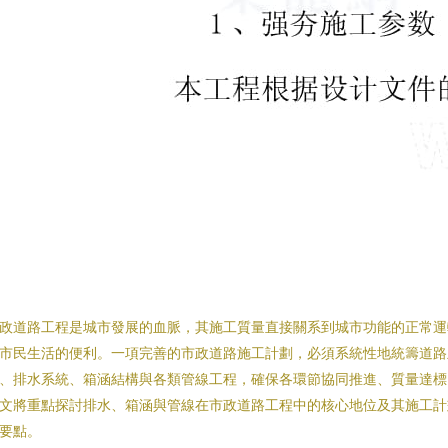
政道路工程是城市發展的血脈，其施工質量直接關系到城市功能的正常運
市民生活的便利。一項完善的市政道路施工計劃，必須系統性地統籌道路
、排水系統、箱涵結構與各類管線工程，確保各環節協同推進、質量達標
文將重點探討排水、箱涵與管線在市政道路工程中的核心地位及其施工計
要點。