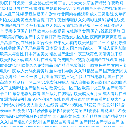
影院
日韩免费一级
亚瑟在线无码
丁香六月天天
久草国产精品
午夜晚间
福利
福利导航在线
操碰视屏观看
欧美第1页熟妇
国产不卡免费视频
国产
乱来乱子视频
爱豆传媒国产剧情
搞黄网站在线观看
成人三级影院
久草福
利在线视频
黄色天堂自慰
日韩午夜激情电影
久久精彩视频8
福利在线免
费
国产视频二区
丝瓜视频成人
精品夜插视频
国产极品一区
日韩伦理大
全
另类专区国产精品
欧美xx在线观看
先锋影音女同
国产a线视频播放
日
韩欧美加勒比
国产中文字幕日韩
欧美熟女六区九区
夜爽爽爽爽爽影院
国
产高清午夜
在线日韩综合欧美
成年女人看的
欧美激情二区三区
福利导航
在线播放
国产无码免费看
日本高清成人
国产精品成人一区
成人福利影院
欧美人与兽性
日本韩国美女
精品国产亚洲
午夜三级黄色
高清资源下载
欧美四级下载
成人大片在线观看
免费国产小视频
欧洲国产在线观看
日韩
欧美2区3区
欧美久久免费精品
国产精品免费视频
一级黄色毛片
女同人妻
电影午夜
成人元码免费黄片
丝袜福利导航
久久91精品国产
国产免费屄视
频
欧洲精品一区
一级毛片操逼
东京热三级片
福利在线电影院
国产在线
高清
黑丝制服一区二区
91免费视频成人
成人自拍视频在线
国产高潮白浆
久草视频新址
国产福利网站
欧美性爱一区二区
欧美中文三级
国产高清不
卡二区
最新电影免费看
国产系列在线精品
欧美成人五月天
成人看片在线
亚洲精品福利电影
97色伦国产在线
伦理片在线网站
免费看片影视大全
a
片网站a片网站
男人插女人在线黄
国产小视频在
91爱爱|91爱爱91|91爱
爱com|91爱爱TV|91爱爱播放器|91爱爱的网址|91爱爱韩国资源片|91爱
爱精品|91爱爱视频|91爱爱网
国产精品黄在线|国产精品黄|国产精品华丽
久久|国产精品户外野外|国产精品国高清国产|国产精品国产专区国产|国