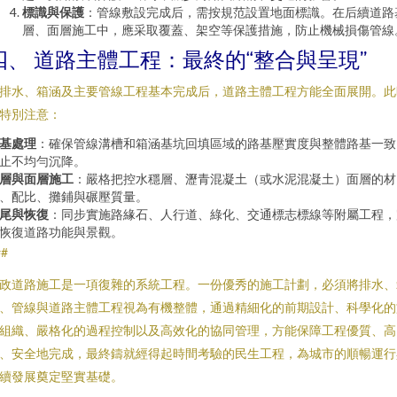
標識與保護
：管線敷設完成后，需按規范設置地面標識。在后續道路
層、面層施工中，應采取覆蓋、架空等保護措施，防止機械損傷管線
四、 道路主體工程：最終的“整合與呈現”
排水、箱涵及主要管線工程基本完成后，道路主體工程方能全面展開。此
特別注意：
基處理
：確保管線溝槽和箱涵基坑回填區域的路基壓實度與整體路基一致
止不均勻沉降。
層與面層施工
：嚴格把控水穩層、瀝青混凝土（或水泥混凝土）面層的材
、配比、攤鋪與碾壓質量。
尾與恢復
：同步實施路緣石、人行道、綠化、交通標志標線等附屬工程，
恢復道路功能與景觀。
##
政道路施工是一項復雜的系統工程。一份優秀的施工計劃，必須將排水、
、管線與道路主體工程視為有機整體，通過精細化的前期設計、科學化的
組織、嚴格化的過程控制以及高效化的協同管理，方能保障工程優質、高
、安全地完成，最終鑄就經得起時間考驗的民生工程，為城市的順暢運行
續發展奠定堅實基礎。