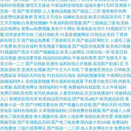
福利在线视频
激情叉叉操逼
午夜福利在线电影
超碰夫妻91无码
亚洲第十
产第一页啪 爱爱综合 91看片网站下载 欧美黄色电影一级片a片 中文字幕第一
页第一页
国产青草国际
人人妻精品视频
国产精品二三区
激情都市色网
波多野结家庭教师
亚洲五月天综合
搞爽欧美的逼
欧美日韩高清无码
丁香
页欧美 少妇三级 男人午夜天堂影院 黄色录像一区二区三区 成人视频免费网
五月天啪啪
白浆蜜桃视频h
午夜福利影院视频
国产三级精品三级
欧美精
品在线网址
蜜臀av免费视频
黄色牛牛网站
香港电影伦理片
91视频官方下
载
结衣波多野在线
三级日韩欧美
91羞羞视频网站
日韩综合无码
丁香婷
WwW 91刺激链接 黑久久成人av 天堂在线中文 欧美伊人在线精品 久久精品
婷先锋五月
国产精品免费看
丁香婷婷五月
国产精品区网红主
人成毛三级
片免费
欧美综合福利
香蕉视频下载链接
国产电影在线观看
欧美韩日视频
草草草 国产人妻heyzo 黄色仓库成人 亚洲偷牌自拍 国产极品91av wwwAV黄
91视频国产高清
91国产视频精品
欧美人妖网址
日韩在线一区
欧美日韩
高清视频
激情深爱导航
精品拍拍拍网站
午夜福利男男
国产无限毛片
欧
美日韩一二三
国产在线欧美激情
福利在线公开视频
高清国产剧第1页
另
色 色色野狼综合国产色播 在线日韩专区三级 伊人久久色 欧美在线专区 激情
类操逼欧美
亚洲美女视频
国产中文大片在线
丁香激激亚洲综合
日韩欧美
色图操逼
加勒比无码在线
91自拍论坛地址
福利姬视频导航
午夜网站在线
深爱 99九九99九九 日韩草b在线观看 91九色视频pron 日韩精品在线观看 久
超碰福利伊人
四虎最新视频
男生福利在线观看
手机看片欧美日韩
内射美
女视频
岛国黄色网址
激情福利社午夜
免费福利在线影院
久久午夜福利
免费日韩欧美色图
老司机操操操
人妻无码精品
足交在线播放91
传媒精品
久停停 成人在线天堂在线观看 成人日比影视 91豆花在线观看 九九精品国产
入口
新视觉影院伦理
欧美精品亚州精品
国产欧美a级片
欧美精品影院
夜
夜撸小说一区
国产绿帽淫妻自拍
国产情趣白丝在线
国产孕妇无码
伦理欧
无码精品A片一区二区 青岛少妇扣逼 精品视频 国产欧美综合在线 91探花黑丝
美电影
福利在线电影
久草视频福利站
日韩免费在线视频
国产超碰人人模
黄色三级在线播放
青久视频在线
成年人电影网
加勒比欧美性爱
深夜福利
视频导航
国产亚洲精品无码
国产色三线免费
国内操大笔AA级
免费福利
视频 91黄片大全 黑丝性爱在线观看 亚洲久九操在线 欧美色图国产精品 久久
在线播放
三级片观看网址
国产精品一二三四
成人美女网站大全
免费在线