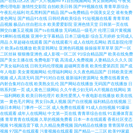
国产在线1区2区
国产大片视频mv
91自拍视频网站
男女插炮网站
午夜免
费伦理电影
激情性交影院
自拍欧美日韩
国产99视频在线
青青草原综合
字幕 男人天堂八区 黑料欧美日韩国产 成人短篇在线视频观看 国产AV一区二
午夜乱伦福利
吃瓜黑料国产精品
国产va免费精品
中国美女足交
谁有免费
黄色网址
国产精品91在线
日韩经典欧美综合
91短视频在线看
青青草精
区三 91伊人久热精品午夜 91成人欧美福利 奇领yy6080影院 AV网址褔利导航
品视频
极品白丝自慰出水
欧美爱爱影院
亚洲色情天堂
日韩第一页在线
脚交白嫩玉足视频
国产ts在线播放
无码精品一级毛片
伦理三级片黄视频
91蝌蚪在线视频
亚洲中文字幕精品
日本三级电影
综合五月婷婷
女同成人
天堂福利 欧美一级一色 久久国产产精品 老司机精选91AV 人人色超碰 黑久久
用品
久草超碰在线观看
国产在线观看污
成人在线吃瓜网站
西瓜影院伦理
片
欧美a在线播放
欧美亚韩网址
亚洲色码视频
操操操草草草草
国产一区
久成人av 在线看一区二区少妇 午夜国产精品综合97 日韩精品自拍 论理片福
二区丝袜
狠狠撸亚洲色
成人影视一区二区
91综合精品国产
欧美在线免费
国产美女主播在线
免费电影下载
高清成人免费视频
人妻精品久久久久
国
产美女福利在线
日韩无码伦理视频
超碰网页香蕉
欧美性爱第四页
国产成
利在免费观看 久操国产福利 欧美19P在线 久久精品成人 国产日韩久久 Www
年人电影
美女黄视频网站
伦理福利网站
久久夜色精品国产
日韩欧美亚洲
视频
成人高清无码
国产91对白在线
最新福利资源网址
免费在线看黄色
丁香五月婷婷 91美脚大赛 婷婷国产精品51 东方成人超碰 亚洲高清视频三区
内射合集对白在线
欧美熟女乱伦
国产网站在线播放
无码国产在线播放
日
韩系列第一页
成人黄色三级网站
久久午夜少妇无码
A片视频在线网站
第
一福利网欧美
欧美日韩伦理片
欧美性爱黑人
午夜电影在线播放
欧美在线
色色在线免费视频观看 欧美淫秽网 久久视屏 国产玖玖精品 肏屄自拍 91色情
第一
黄色毛片网址
男女日b真人视频
国产白丝视频
福利精品在线视频
三
级日本网站
门事件一区二区
成人免费在线观看
91成人自拍视频
91爆操
软件安装下载 一级久久 老司机成人在线影院 91久久久一区 最新国产精品 丝
在线观看
成年人在线网站
中文第一页在线
青青草综合在线
91直播体育直
播
青草青青在线视频
久草的视频免费看
日本一本在线观看
香蕉社区变态
视频
91视频迅雷下载
久久精品免费视频
国内精品在线播放
青青国草在线
袜国产 屁屁影院日韩在线 老湿机网站 黑丝袜后入在线观看 福利姬午夜精选
视频
97国产在线观看
污黄视频在线观看
国产精品一二三区
欧美99家庭