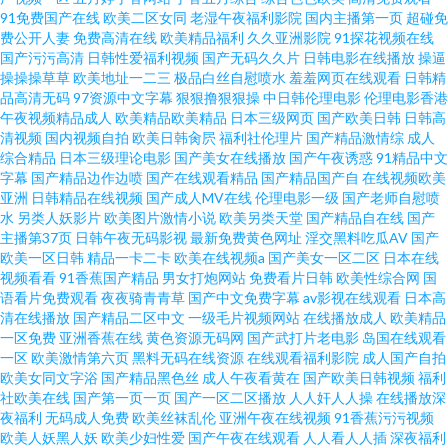
91免费国产在线
欧美二区女同
老湿午夜福利影院
国内主播第一页
超碰免
费公开人妻
免费高清在线
欧美精品福利
久久亚洲影院
91探花视频在线
国产污污高清
日韩性爱福利视频
国产无码久久片
日韩电影在线播放
操逼
操操操草草
欧美地址一二三
极品白丝自慰喷水
羞羞网页在线观看
日韩精
品高清无码
97资源中文字幕
狠狠撸狠狠操
中日韩伦理电影
伦理电影香港
午夜视频精品成人
欧美精品欧美精品
日本三级网页
国产欧美日韩
日韩高
清视频
国内视频自拍
欧美日韩肏屄
福利社伦理片
国产精品激情综
成人
综合精品
日本三级理论电影
国产美女在线播放
国产午夜诱惑
91精品中文
字幕
国产精品边作边喷
国产在线观看精品
国产精品国产自
在线视频欧美
亚洲
日韩精品在线视频
国产成人MV在线
伦理电影一级
国产老师自慰喷
水
另类人妖影片
欧美图片激情小说
欧美另类天堂
国产精品自在线
国产
主播第37页
日韩午夜无码影视
最新免费黄色网址
淫交黑料吃瓜AV
国产
欧美一区日韩
精品一卡二卡
欧美在线视频a
国产美女一区二区
日本在线
视频看看
91香蕉国产精品
男女打炮网站
免费看片日韩
欧美性综合网
国
语看片免费观看
夜夜骑青青草
国产中文免费字幕
av影视在线观看
日本高
清在线播放
国产精品二区中文
一级毛片视频网站
在线播放成人
欧美精品
一区免费
亚洲香蕉在线
黄色资源无码网
国产武打片老电影
岛国在线观看
一区
欧美激情第六页
黑料无码在线资源
在线观看福利影院
成人国产自拍
欧美女同文字浴
国产精品黑色丝
成人午夜看黄在
国产欧美日韩视频
福利
社欧美在线
国产第一页一页
国产一区二区播放
人人奸人人操
在线播放深
夜福利
无码成人免费
欧美丝袜乱伦
亚洲午夜在线视频
91香蕉污污视频
欧美人妖黑人妖
欧美少妇性爱
国产午夜在线观看
人人看人人插
深夜福利