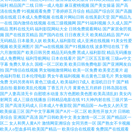
福利
精品国产二线
日韩一成人电影
麻豆蜜桃视频
国产美女操逼
国产高
社 欧美图片视频在线观看 六月丁香大香蕉 韩日足交 wwwyyy 密桃视频免费观
清在线免费
91视频观看免费
丁香婷婷五月综合
精品国产综合区
国产高颜
值在线观
日本成人免费视频
在线看片网站日韩
在线美剧天堂
国产精品九
一在线
国内激情在线视频
在线三级视频网
国产91福利视频
久久成人国产
看 色日本高清国产 日韩中文字幕成人网 视频在线观看免费高清 午夜剧场伦
精品
黑料在线无码
福利影院网站大全
日韩免费观看网站
国产家居肏屄视
频
国产在线首页精品
国产国内在线
日日夜夜天天
欧美精品精品
国产AV
理写真主播 午夜性免费网址 婷婷久久青草热一 色伊人网九 日韩精品综合 青
无码精品
日本最美人妖
欧美私人福利影院
成人亚洲在线视频
91美女性爱
视频
欧美亚洲图片
国产va在线视频
国产91视频在线
波多野结在线
丁香
六月激情国产
欧美日韩另类
精品无码免费
黑成人福利影院
精品无码播放
青草精品 欧美老女人另类 男人天堂网在线观看 免费91看片 久久精品—区二
成人免费网址
福利导航网站
日本在线看片
国产三区五五影视
三级av中文
字幕
免费久草永久
国模一区二区欧美
欧美日韩免费电影
国产亚洲网友自
区三区 九一视频网站 日韩国产欧美综合五码日韩无 91传媒免费在线视频 91
拍
国产情侣在线视频
男女啪啪激情网站
欧美一区免费
欧美变态黄片
超
色福利导航
日本伦理电影
男女午夜福利视频
有点黄色三级毛片
男女啪啪
免费
无码另类有码
黄色三级成人
欧美福利17成人
老湿机日日干
国产精
超碰久久 91成人版在线 99久久 99淫色网 99精品色 91探花色网站
选自拍
最新欧美乱伦视频
丁香五月六月
黄黄色五月婷婷
日韩岛国在线
国产人妻高清无卡
自慰喷水动漫
东方色图欧美色图
欧美高清乱妇
美女内
射网页
成人三级在线播放
日韩精品电影在线
91大神内射在线
三级片第一
页
国产高清无码成人
日本成人午夜影院
国产精品国一
Av色女人的天堂
欧美操逼三区
国产中文字幕网
国产A片一区二区
欧美性开放大片
日韩欧
美综合
亚洲国产高清
国产日韩欧美中文
美女激情一区二区
国产精品区一
区二
女人和男人黄A片
激情网亚洲综合
女同另类一区
国产熟女不卡视频
欧美人o型血多吗
欧美国产精品一
欧美综合在线观看
免费国产在线观看