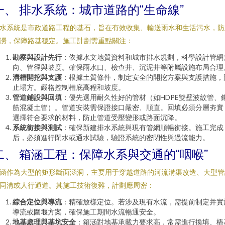
一、 排水系統：城市道路的“生命線”
水系統是市政道路工程的基石，旨在有效收集、輸送雨水和生活污水，防
澇，保障路基穩定。施工計劃需重點關注：
勘察與設計先行
：依據水文地質資料和城市排水規劃，科學設計管網
向、管徑與坡度。確保雨水口、檢查井、沉泥井等附屬設施布局合理
溝槽開挖與支護
：根據土質條件，制定安全的開挖方案與支護措施，
止塌方。嚴格控制槽底高程和坡度。
管道鋪設與回填
：優先選用耐久性好的管材（如HDPE雙壁波紋管、
筋混凝土管）。管道安裝需保證接口嚴密、順直。回填必須分層夯實
選擇符合要求的材料，防止管道受壓變形或路面沉降。
系統銜接與測試
：確保新建排水系統與現有管網順暢銜接。施工完成
后，必須進行閉水或通水試驗，驗證系統的密閉性與過流能力。
二、 箱涵工程：保障水系與交通的“咽喉”
涵作為大型的矩形斷面涵洞，主要用于穿越道路的河流溝渠改造、大型管
同溝或人行通道。其施工技術復雜，計劃應周密：
綜合定位與導流
：精確放樣定位。若涉及現有水流，需提前制定并實
導流或圍堰方案，確保施工期間水流暢通安全。
地基處理與基坑安全
：箱涵對地基承載力要求高，常需進行換填、樁