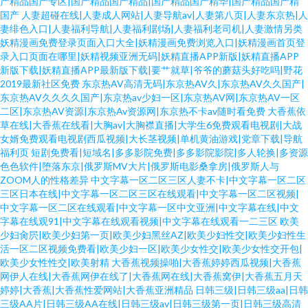
产精品国产专区|国产精品国产精品|国产精品国产精华|国产精品国产精
国产
人妻超碰在线|人妻成人网站|人妻导航av|人妻第八页|人妻东京热|人
妻绯色入口|人妻福利导航|人妻福利剧场|人妻福利老司机|人妻激情另类
妖精漫画免费登录页面入口大全|妖精漫画免费浏览入口|妖精漫画首页登
录入口页面在哪里|妖精视频亚洲无码|妖精直播APP新版|妖精直播APP
新版下载|妖精直播APP最新版下载|要艹就草|爷爷的蘑菇头好吃吗|野花
2019最新社区免费
东京热AV高清无码|东京热AV久|东京热AV久久国产|
东京热AV久久久久国产|东京热av少妇一区|东京热AV网|东京热AV一区
二区|东京热AV资源|东京热Av资源网|东京热不卡av随时看免费
大香蕉依
草在线|大香蕉在线看|大胸av|大胸襟直播|大学生6免费观看电视剧|大战
女婿免费观看电视剧西瓜视频|大长茎视频|单机黄油游戏|党章下载|导航
福利页
短剧免费看|短域名|多多影院免费|多多影院影院|多人轮换|多资源
色色软件|堕落东京|俄罗斯MV大片|俄罗斯电影桑拿房|俄罗斯人与
ZOOM人的性格差异
中文字幕一区二区三区人妻不卡|中文字幕一区二区
三区日本在线|中文字幕一区二区三区在线观看|中文字幕一区二区视频|
中文字幕一区二区在线观看|中文字幕一区中文亚洲|中文字幕在线|中文
字幕在线观91|中文字幕在线观看视频|中文字幕在线观看一二三区
欧美
少妇肏屄|欧美少妇第一页|欧美少妇黑丝AZ|欧美少妇性交|欧美少妇性生
活一区二区视频免费看|欧美少妇一区|欧美少女性交|欧美少女性交开包|
欧美少女性性交|欧美射精
大香蕉视频操啪|大香蕉婷婷西瓜视频|大香蕉
网伊人在线|大香蕉网伊在线了|大香蕉网在线|大香蕉窝伊|大香蕉五月天
婷婷|大香蕉|大香蕉性爱网站|大香蕉亚洲精品
日韩三级|日韩三级aa|日韩
三级AA片|日韩三级AA在线|日韩三级av|日韩三级第一页|日韩三级高清