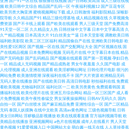
亚洲
国产91一区在线
狠狠撸在线视频
国产日韩欧美高清
成人三级在线视
频
欧美日韩中文综合
精品国产乱码一区
午夜福利视频12
国产豆花专区
欧美另类大胸亚洲
蜜桃视频网站下载
成人日韩激情
福利影院精品
深喉影
院导航
久久精品国产91
精品三级伦理基地
成人精品视频在线
久草视频免
费资源
国产不卡线上观看
国产欧美在线观看
男人三级天堂
国产免费高清
91天堂一区二区
久久精品女人热
日韩丝袜中文字幕
日本中文字幕高清
久
久艹精品视频
日本高清大片
91白丝美女艹逼
日本天堂影视
调教欧美日韩
福利欧美影院
欧美二区三区福利
精品国偷自产在线
亚洲欧美日韩电影
欧
美性爱1区两区
国产视频一区在线
国产交配网址大全
国产区视频在线
国
产在线精品视频
日本免费网站视频
无码毛片在线
中文字幕日本在线
精品
国产无码电影
国产乱码精品
国产视频在线观看
国产第一页视频
孕妇日色
一区
精品成人无码视频
国产精品成熟老
男女午夜羞羞
久久国产电影
成
人伦理视频
成人亚洲在线观看
欧美淫秽网站网址
日韩伦理片电影
很污的
网站免费
欧美激情喷潮
深夜福利在线不卡
国产大片资源
欧洲精品无码
无码人妻在线播放
国产在线欧美日韩
高清日韩电影
秒拍福利在线
免费观
看欧美视频
尤物福利区区
福利社区一二
欧美另类黄色
免费观看韩国
直
播福利在线
欧美伦理片在线
亚洲五月综合网站
精品一区三区国产
成人看
片免费视频
欧美午夜性春猛交
男女深夜操操网站
日韩AV无码久久
国内
自拍一区
国产白丝喷水
国产麻豆精品免费
亚洲性综合一区
国产二区精品
无码
泰国人妖摸胸
在线中文欧美
高清av黄色网址
三级色视频导航
日韩
美女日B网站
淫秽极品影视播放
欧美在线观看直播
官方福利视频导航
欧
美精品在线播放
亚洲视频网站
a色片在线视频
成年人在线看片
男人天堂
黄色视频
91爱爱视频入口
中国网站大全
萌白酱一线天在线
人人草掉香蕉