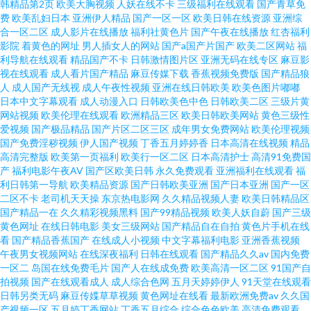
韩精品第2页
欧美大胸视频
人妖在线不卡
三级福利在线观看
国产青草免
费
欧美乱妇日本
亚洲伊人精品
国产一区一区
欧美日韩在线资源
亚洲综
合一区二区
成人影片在线播放
福利社黄色片
国产午夜在线播放
红杏福利
影院
着黄色的网址
男人插女人的网站
国产a国产片国产
欧美二区网站
福
利导航在线观看
精品国产不卡
日韩激情图片区
亚洲无码在线专区
麻豆影
视在线观看
成人看片国产精品
麻豆传媒下载
香蕉视频免费版
国产精品狼
人
成人国产无线视
成人午夜性视频
亚洲在线日韩欧美
欧美色图片嘟嘟
日本中文字幕观看
成人动漫入口
日韩欧美色中色
日韩欧美二区
三级片黄
网站视频
欧美伦理在线观看
欧洲精品三区
欧美日韩欧美网站
黄色三级性
爱视频
国产极品精品
国产片区二区三区
成年男女免费网站
欧美伦理视频
国产免费淫秽视频
伊人国产视频
丁香五月婷婷香
日本高清在线视频
精品
高清完整版
欧美第一页福利
欧美行一区二区
日本高清护士
高清91免费国
产
福利电影午夜AV
国产区欧美日韩
永久免费观看
亚洲福利在线观看
福
利日韩第一导航
欧美精品资源
国产日韩欧美亚洲
国产日本亚洲
国产一区
二区不卡
老司机天天操
东京热电影网
久久精品视频人妻
欧美日韩精品区
国产精品一在
久久精彩视频黑料
国产99精品视频
欧美人妖自蔚
国产三级
黄色网址
在线日韩电影
美女三级网站
国产精品自在自拍
黄色片手机在线
看
国产精品香蕉国产
在线成人小视频
中文字幕福利电影
亚洲香蕉视频
午夜男女视频网站
在线深夜福利
日韩在线观看
国产精品久久av
国内免费
一区二
岛国在线免费毛片
国产人在线成免费
欧美高清一区二区
91国产自
拍视频
国产在线观看成人
成人综合色网
五月天婷婷伊人
91天堂在线观看
日韩另类无码
麻豆传媟草草视频
黄色网址在线看
最新欧洲免费av
久久国
产视频一区
五月婷丁香网站
丁香五月综合
综合色色欧美
高清免费观看