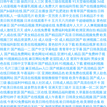
日韩午夜三级
操四川女人三区
黄色三级在线观看
91天堂偷拍视频
3d成
人动漫视频
午夜爆乳视频
成人免费大片
偷拍福利导航
国产在线播放网站
人妻熟妇久精品无码 熟骚BB色情色综合 精品久久99 国产性爱AV久久性爱 国
国产jk福利在线
国产2区正在播放
国产乱肥老妇
青青草国产视偷拍
日韩
夜间私人
一级岛国毛片
欧美第一页另类
久草中文在线
日本精品不卡
欧
产午夜精品久久 丁香五月天成人网 www五月天com 91遭逼美女软件 91九色
美日韩另类视频
日本在线观看不卡
五月天六月婷婷
干超碰碰熟女
黄色软
件麻豆
国产69精品视频
黑料超碰在线
免费看成年人大片
人人爽视频播放
成人激情五月天
成年人在线免费看
免费福利电影网
欧洲亚洲自拍
精品国
国产免费 91久久同事 亚洲色图欧美在线 久操免费视频 第一精品富利大全 91
产人成在线
国产美女精品在线
国产精品国产高清
日韩精品视频免费
欧美
视频三区
精品资源男人社
成人动漫一区
成人精品区国产
欧洲视频二在线
久久久久久久久久久狼人 在线福利妹AV 午夜岛国福利影院 少妇后入 婷婷激
宅狼福利影院
欧美在线视频网址
黄色软件大全下载
欧美精品视屏
欧美日
韩黄片
国产精品一二
国产中文字幕电影
青青草中文字幕
国产日韩美国成
人
国产精品免费网站
黄色网址HD精品
亚洲91成人精品
国产免费种子视
情五月天社区网 熟女在线免费播放 探花在线观看 日韩伦理 欧美男女午夜草
频
91视频精品在线
麻豆网站免费
老湿院成人亚
窝窉午夜福利
男操女黄
色在线
日韩中文字幕亚州
国产精品无码
91视频成人下载
蜜桃福利视频
91秘密入囗 91豆花制片厂 婷婷伊人綜合中文字幕小说 91夫妻福利 91海角论
51
毛片三级三级
麻豆精品av入口
国产精厕在线观看
国产高清精品
国产
在线日韩欧美
午夜福利一区
亚洲欧洲精品色
欧美免费在线观看
男人欲色
视频网站
国产高清在线视频
狠狠撸狠狠干狠狠
欧美午夜极品
国产成人v
坛 性爱第四页 天天肏天天肏 久久人人抽插 欧美日韩性交在线视频 免费欧美A
三级
极品福利99精品
狼人社区成人
日韩成人精品
国产高清在线不卡
国
产欧美日韩在线
波多野吉衣番号
亚洲天堂三级片
豆花主播一区二区
国产
片网站 91ren 69福利导航 三级影院 福利操逼导航 91一二区 91看片免费网站
在线播放资源
国产精品二区在线
亚洲精品福利蜜桃
久草最新在线视频
波
多野结种子
欧美国产在线视频
成人午夜看片
日韩美女精品视频
国产深夜
在线
午夜92免费福利
欧美日韩伦理在线
欧日韩电影色
欧美潮喷合集
欧
91精品操笔 91的美女视频真人版 91看黄 91黑丝精品 91N国产口爆 天美福利
美有码视频
国产精品无码二区
激情深爱欧美激情
日韩欧美精品
国产嫩白