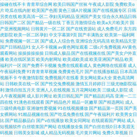
操碰在线不卡
青青草综合网
欧美日韩国产丝袜
午夜成人影院
免费欧美α
片
吃瓜在线内射
欧美国产色图
黄色三级A片视频
国产在线视频专区
日韩
另类在线
欧美高清一区二
孕妇无码精品
亚洲国产美女
综合永久精品日韩
日韩国产二区
国产精品一级在线
丁香五月激情综合
欧美a大片欧美片
国
产亚洲视频网站
日韩黄片一区二区
国产在线资源站
成人免费毛片
东方四
虎影院
欧美一区二区孕妇
中文字幕第9页
国产丰满熟女
欧美第一福利网
站
免费视频一区二区
国产成人人综合色
亚洲综合无码高清
欧美精品天堂
国产日韩精品91
女人不卡视频
av黄色网址观看
二级c片免费视频
AV黄色
观看网站
操操操操操操
日韩成人极品
国产在线视频在线
国产美女户外直
播
欧美在线区第页
欧美内射网址
欧美成欧美成
欧美亚洲国产精品
欧美
福利片一区
国产免费不卡视频
免费在线观看成人
黄色网络在线观看
成人
午夜福利免费
91青青青草视频
免费黄色毛片
国产在线播放精品
日本高清
视频不卡
午夜激情影院
免费视频片在线看
美女网站黄a大全
黄色高清网
站
日韩欧美在线一区
国产性交兔费视频
激情五月婷婷日
三级尤物影院福
利
激情自拍五月天
亚洲人人在线视频
五月花网站欧美
三级成人影院
成
人午夜视频网
成人影片网址
欧美日韩乱国产
国产精品乱码高
亚洲一二三
四在线
91洮色在线观看
国产精品色片
精品一区嫩草
国产精选网站
成人
三级经典电影
亚洲做性爱视频
91在线视频播放
国产精品第一页国
国产美
女裸网站
91精品视频在线
国产吃瓜免费在线
国产午夜福利片
欧美男女日
比
国产精品极品白
国产v在线播放
欧美女同网址
在线观看国产网站
成人
短视频软件
白丝喷浆国产网站
在线播放全集
国产白丝在线0
日本美眉无
码视频
日韩美女影城
成人精品无码视频
毛片黄片网站
免费久草视频
日