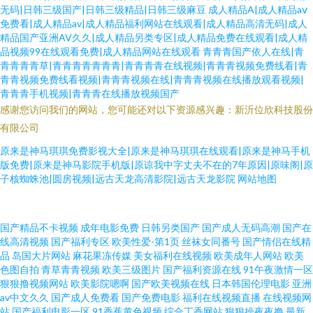
无码|日韩三级国产|日韩三级精品|日韩三级麻豆
成人精品A|成人精品aⅴ
免费看|成人精品av|成人精品福利网站在线观看|成人精品高清无码|成人
精品国产亚洲AV久久|成人精品另类专区|成人精品免费在线观看|成人精
品视频99在线观看免费|成人精品网站在线观看
青青青国产依人在线|青
青青青青草|青青青青青青青|青青青青在线视频|青青青视频免费线看|青
青青视频免费线看视频|青青青视频在线|青青青视频在线播放观看视频|
青青青手机视频|青青青在线播放视频国产
感谢您访问我们的网站，您可能还对以下资源感兴趣：新沂位欣科技股份
有限公司
原来是神马琪琪免费影视大全|原来是神马琪琪在线观看|原来是神马手机
版免费|原来是神马影院手机版|原谅我中字丈夫不在的7年原因|原味阁|原
子核蜘蛛池|圆房视频|远古天龙高清影院|远古天龙影院
网站地图
91TV免费 AV熟女 豆花AⅤ 91蜜桃臀 精品久久卡 午夜剧院 女人的天堂网 国产
国产精品不卡视频
成年电影免费
日韩另类国产
国产成人无码高潮
国产在
线高清视频
国产福利专区
欧美性爱-第1页
丝袜女同番号
国产情侣在线精
品
岛国大片网站
麻花果冻传媒
美女福利在线视频
欧美成年人网站
欧美
精品久久www 91社区海角 欧美日韩a 亚洲夜情情网 欧美社福利在线 黄色亚
色图自拍
青草青青视频
欧美三级图片
国产福利资源在线
91午夜激情一区
狠狠撸视频网站
欧美影院嗯啊
国产欧美视频在线
日本韩国伦理电影
亚洲
洲免费观看 aV电影资源站在线 亚洲国产精品自拍第18页 国产一区91在线 国
av中文久久
国产成人免费看
国产免费电影
福利在线视频直播
在线视频网
站
国产福利电影一区
91香蕉黄色视频
综合丁香网站
狠狠操夜夜撸
最新