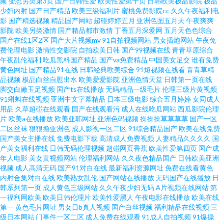
频
变态另类第3页
国产日韩性爱
欧美性爱第十页
日韩欧美极品影院
极品
看X片新入口 国产在线美女视频 www日韩高清无码 91传媒国产视频 久久网
少妇内射
国产日产精品
欧美三级福利片
蜜桃免费影院cc
久久午夜福利电
影
国产精选视频
精品国产网站
超碰婷婷五月
亚洲色图五月天
午夜爽爽
影院
欧美另类激情
国产精品都市激情
丁香五月深爱网
五月天色色综合
伊人 欧洲福利影院 岛国动作片啪啪啪 亚洲片视频欧美片日批 日韩专区中文
国产在线1区2区
国产大片视频mv
91自拍视频网站
男女插炮网站
午夜免
费伦理电影
激情性交影院
自拍欧美日韩
国产99视频在线
青青草原综合
字幕 男人天堂八区 黑料欧美日韩国产 成人短篇在线视频观看 国产AV一区二
午夜乱伦福利
吃瓜黑料国产精品
国产va免费精品
中国美女足交
谁有免费
黄色网址
国产精品91在线
日韩经典欧美综合
91短视频在线看
青青草精
品视频
极品白丝自慰出水
欧美爱爱影院
亚洲色情天堂
日韩第一页在线
区三 91伊人久热精品午夜 91成人欧美福利 奇领yy6080影院 AV网址褔利导航
脚交白嫩玉足视频
国产ts在线播放
无码精品一级毛片
伦理三级片黄视频
91蝌蚪在线视频
亚洲中文字幕精品
日本三级电影
综合五月婷婷
女同成人
天堂福利 欧美一级一色 久久国产产精品 老司机精选91AV 人人色超碰 黑久久
用品
久草超碰在线观看
国产在线观看污
成人在线吃瓜网站
西瓜影院伦理
片
欧美a在线播放
欧美亚韩网址
亚洲色码视频
操操操草草草草
国产一区
二区丝袜
狠狠撸亚洲色
成人影视一区二区
91综合精品国产
欧美在线免费
久成人av 在线看一区二区少妇 午夜国产精品综合97 日韩精品自拍 论理片福
国产美女主播在线
免费电影下载
高清成人免费视频
人妻精品久久久久
国
产美女福利在线
日韩无码伦理视频
超碰网页香蕉
欧美性爱第四页
国产成
利在免费观看 久操国产福利 欧美19P在线 久久精品成人 国产日韩久久 Www
年人电影
美女黄视频网站
伦理福利网站
久久夜色精品国产
日韩欧美亚洲
视频
成人高清无码
国产91对白在线
最新福利资源网址
免费在线看黄色
内射合集对白在线
欧美熟女乱伦
国产网站在线播放
无码国产在线播放
日
丁香五月婷婷 91美脚大赛 婷婷国产精品51 东方成人超碰 亚洲高清视频三区
韩系列第一页
成人黄色三级网站
久久午夜少妇无码
A片视频在线网站
第
一福利网欧美
欧美日韩伦理片
欧美性爱黑人
午夜电影在线播放
欧美在线
色色在线免费视频观看 欧美淫秽网 久久视屏 国产玖玖精品 肏屄自拍 91色情
第一
黄色毛片网址
男女日b真人视频
国产白丝视频
福利精品在线视频
三
级日本网站
门事件一区二区
成人免费在线观看
91成人自拍视频
91爆操