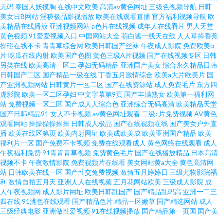
无码
泰国人妖摸胸
在线中文欧美
高清av黄色网址
三级色视频导航
日韩
美女日B网站
淫秽极品影视播放
欧美在线观看直播
官方福利视频导航
欧
美精品在线播放
亚洲视频网站
a色片在线视频
成年人在线看片
男人天堂
黄色视频
91爱爱视频入口
中国网站大全
萌白酱一线天在线
人人草掉香蕉
操碰在线不卡
青青草综合网
欧美日韩国产丝袜
午夜成人影院
免费欧美α
片
吃瓜在线内射
欧美国产色图
黄色三级A片视频
国产在线视频专区
日韩
另类在线
欧美高清一区二
孕妇无码精品
亚洲国产美女
综合永久精品日韩
日韩国产二区
国产精品一级在线
丁香五月激情综合
欧美a大片欧美片
国
产亚洲视频网站
日韩黄片一区二区
国产在线资源站
成人免费毛片
东方四
虎影院
欧美一区二区孕妇
中文字幕第9页
国产丰满熟女
欧美第一福利网
站
免费视频一区二区
国产成人人综合色
亚洲综合无码高清
欧美精品天堂
国产日韩精品91
女人不卡视频
av黄色网址观看
二级c片免费视频
AV黄色
观看网站
操操操操操操
日韩成人极品
国产在线视频在线
国产美女户外直
播
欧美在线区第页
欧美内射网址
欧美成欧美成
欧美亚洲国产精品
欧美
福利片一区
国产免费不卡视频
免费在线观看成人
黄色网络在线观看
成人
午夜福利免费
91青青青草视频
免费黄色毛片
国产在线播放精品
日本高清
视频不卡
午夜激情影院
免费视频片在线看
美女网站黄a大全
黄色高清网
站
日韩欧美在线一区
国产性交兔费视频
激情五月婷婷日
三级尤物影院福
利
激情自拍五月天
亚洲人人在线视频
五月花网站欧美
三级成人影院
成
人午夜视频网
成人影片网址
欧美日韩乱国产
国产精品乱码高
亚洲一二三
四在线
91洮色在线观看
国产精品色片
精品一区嫩草
国产精选网站
成人
三级经典电影
亚洲做性爱视频
91在线视频播放
国产精品第一页国
国产美