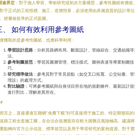
用途界定
：對于個人學習、學術研究或初步方案構思，參考性圖紙有價值
對于正式的工程投標、施工、造價預算，必須使用由具備資質的設計單位
、經審核批準的正式藍圖。
三、 如何有效利用參考圖紙
便獲取的是參考性圖紙，也應科學利用：
學習設計思路
：分析其路網布局、斷面設計、管線綜合、交通組織等
法。
參考制圖規范
：學習其圖層管理、標注樣式、圖例表達等專業制圖技
巧。
研究標準做法
：參考其對于常見節點（如交叉口拓寬、公交站臺、管
埋設）的處理方式。
對比驗證
：可將參考圖紙與自身項目所在地的規劃條件、最新設計規
進行對比，理解差異所在。
##
而言之，直接通過互聯網“免費下載”到可直接用于施工的、特定開發區的
道路工程全套施工圖，在合法合規層面存在較大困難且風險極高。建議將
重點轉向官方公示信息、標準規范以及用于學習研究的案例資源。對于實