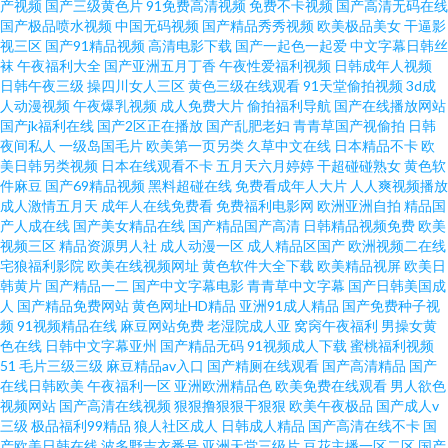
产视频
国产三级黄色片
91免费高清视频
免费不卡视频
国产高清无码在线
尤物 91黄一起草 青视频91福利 午夜成人福利网 天天艹艹 日本高清免费电影
国产极品喷水视频
中国无码视频
国产精品秀秀视频
欧美极品美女
干逼影
视三区
国产91精品视频
高清电影下载
国产一起色一起爱
中文字幕日韩丝
袜
午夜福利大全
国产亚洲五月丁香
午夜性爱福利视频
日韩成年人视频
一区二区 美日欧韩在线 超碰AV色原网 伊人亚洲精品 午夜aA 三级免费网站黄
日韩午夜三级
操四川女人三区
黄色三级在线观看
91天堂偷拍视频
3d成
人动漫视频
午夜爆乳视频
成人免费大片
偷拍福利导航
国产在线播放网站
人妻熟妇久精品无码 熟骚BB色情色综合 精品久久99 国产性爱AV久久性爱 国
国产jk福利在线
国产2区正在播放
国产乱肥老妇
青青草国产视偷拍
日韩
夜间私人
一级岛国毛片
欧美第一页另类
久草中文在线
日本精品不卡
欧
美日韩另类视频
日本在线观看不卡
五月天六月婷婷
干超碰碰熟女
黄色软
产午夜精品久久 丁香五月天成人网 www五月天com 91遭逼美女软件 91九色
件麻豆
国产69精品视频
黑料超碰在线
免费看成年人大片
人人爽视频播放
成人激情五月天
成年人在线免费看
免费福利电影网
欧洲亚洲自拍
精品国
国产免费 91久久同事 亚洲色图欧美在线 久操免费视频 第一精品富利大全 91
产人成在线
国产美女精品在线
国产精品国产高清
日韩精品视频免费
欧美
视频三区
精品资源男人社
成人动漫一区
成人精品区国产
欧洲视频二在线
宅狼福利影院
欧美在线视频网址
黄色软件大全下载
欧美精品视屏
欧美日
久久久久久久久久久狼人 在线福利妹AV 午夜岛国福利影院 少妇后入 婷婷激
韩黄片
国产精品一二
国产中文字幕电影
青青草中文字幕
国产日韩美国成
人
国产精品免费网站
黄色网址HD精品
亚洲91成人精品
国产免费种子视
情五月天社区网 熟女在线免费播放 探花在线观看 日韩伦理 欧美男女午夜草
频
91视频精品在线
麻豆网站免费
老湿院成人亚
窝窉午夜福利
男操女黄
色在线
日韩中文字幕亚州
国产精品无码
91视频成人下载
蜜桃福利视频
51
毛片三级三级
麻豆精品av入口
国产精厕在线观看
国产高清精品
国产
91秘密入囗 91豆花制片厂 婷婷伊人綜合中文字幕小说 91夫妻福利 91海角论
在线日韩欧美
午夜福利一区
亚洲欧洲精品色
欧美免费在线观看
男人欲色
视频网站
国产高清在线视频
狠狠撸狠狠干狠狠
欧美午夜极品
国产成人v
坛 性爱第四页 天天肏天天肏 久久人人抽插 欧美日韩性交在线视频 免费欧美A
三级
极品福利99精品
狼人社区成人
日韩成人精品
国产高清在线不卡
国
产欧美日韩在线
波多野吉衣番号
亚洲天堂三级片
豆花主播一区二区
国产