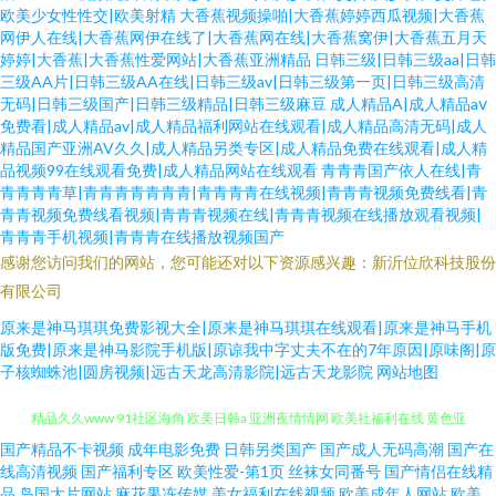
欧美少女性性交|欧美射精
大香蕉视频操啪|大香蕉婷婷西瓜视频|大香蕉
网伊人在线|大香蕉网伊在线了|大香蕉网在线|大香蕉窝伊|大香蕉五月天
婷婷|大香蕉|大香蕉性爱网站|大香蕉亚洲精品
日韩三级|日韩三级aa|日韩
三级AA片|日韩三级AA在线|日韩三级av|日韩三级第一页|日韩三级高清
无码|日韩三级国产|日韩三级精品|日韩三级麻豆
成人精品A|成人精品aⅴ
免费看|成人精品av|成人精品福利网站在线观看|成人精品高清无码|成人
精品国产亚洲AV久久|成人精品另类专区|成人精品免费在线观看|成人精
品视频99在线观看免费|成人精品网站在线观看
青青青国产依人在线|青
青青青青草|青青青青青青青|青青青青在线视频|青青青视频免费线看|青
青青视频免费线看视频|青青青视频在线|青青青视频在线播放观看视频|
青青青手机视频|青青青在线播放视频国产
感谢您访问我们的网站，您可能还对以下资源感兴趣：新沂位欣科技股份
有限公司
原来是神马琪琪免费影视大全|原来是神马琪琪在线观看|原来是神马手机
版免费|原来是神马影院手机版|原谅我中字丈夫不在的7年原因|原味阁|原
子核蜘蛛池|圆房视频|远古天龙高清影院|远古天龙影院
网站地图
国产精品不卡视频
成年电影免费
日韩另类国产
国产成人无码高潮
国产在
91TV免费 AV熟女 豆花AⅤ 91蜜桃臀 精品久久卡 午夜剧院 女人的天堂网 国产
线高清视频
国产福利专区
欧美性爱-第1页
丝袜女同番号
国产情侣在线精
品
岛国大片网站
麻花果冻传媒
美女福利在线视频
欧美成年人网站
欧美