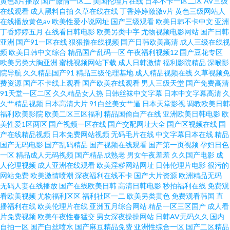
黄色a片播放
国产激情一区二
美国伦理片在线
日本不卡一区二区
AV三级
在线观看
成人黑料自拍
久草在线在线
丁香婷婷激激v片
黄色三级网站人
在线播放黄色av
欧美性爱小说网址
国产三级观看
欧美日韩不卡中文
亚洲
丁香婷婷五月
在线看日韩电影
欧美另类中字
尤物视频电影网站
国产日韩
亚洲
国产91一区在线
狠狠撸在线视频
国产日韩欧美高清
成人三级在线视
频
欧美日韩中文综合
精品国产乱码一区
午夜福利视频12
国产豆花专区
欧美另类大胸亚洲
蜜桃视频网站下载
成人日韩激情
福利影院精品
深喉影
院导航
久久精品国产91
精品三级伦理基地
成人精品视频在线
久草视频免
费资源
国产不卡线上观看
国产欧美在线观看
男人三级天堂
国产免费高清
91天堂一区二区
久久精品女人热
日韩丝袜中文字幕
日本中文字幕高清
久
久艹精品视频
日本高清大片
91白丝美女艹逼
日本天堂影视
调教欧美日韩
福利欧美影院
欧美二区三区福利
精品国偷自产在线
亚洲欧美日韩电影
欧
美性爱1区两区
国产视频一区在线
国产交配网址大全
国产区视频在线
国
产在线精品视频
日本免费网站视频
无码毛片在线
中文字幕日本在线
精品
国产无码电影
国产乱码精品
国产视频在线观看
国产第一页视频
孕妇日色
一区
精品成人无码视频
国产精品成熟老
男女午夜羞羞
久久国产电影
成
人伦理视频
成人亚洲在线观看
欧美淫秽网站网址
日韩伦理片电影
很污的
网站免费
欧美激情喷潮
深夜福利在线不卡
国产大片资源
欧洲精品无码
无码人妻在线播放
国产在线欧美日韩
高清日韩电影
秒拍福利在线
免费观
看欧美视频
尤物福利区区
福利社区一二
欧美另类黄色
免费观看韩国
直
播福利在线
欧美伦理片在线
亚洲五月综合网站
精品一区三区国产
成人看
片免费视频
欧美午夜性春猛交
男女深夜操操网站
日韩AV无码久久
国内
自拍一区
国产白丝喷水
国产麻豆精品免费
亚洲性综合一区
国产二区精品