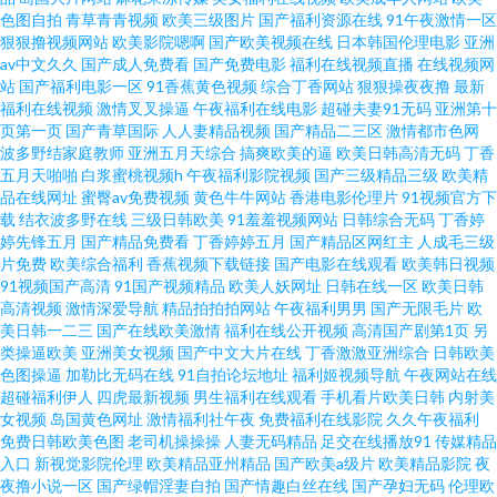
精品久久www 91社区海角 欧美日韩a 亚洲夜情情网 欧美社福利在线 黄色亚
色图自拍
青草青青视频
欧美三级图片
国产福利资源在线
91午夜激情一区
狠狠撸视频网站
欧美影院嗯啊
国产欧美视频在线
日本韩国伦理电影
亚洲
av中文久久
国产成人免费看
国产免费电影
福利在线视频直播
在线视频网
洲免费观看 aV电影资源站在线 亚洲国产精品自拍第18页 国产一区91在线 国
站
国产福利电影一区
91香蕉黄色视频
综合丁香网站
狠狠操夜夜撸
最新
福利在线视频
激情叉叉操逼
午夜福利在线电影
超碰夫妻91无码
亚洲第十
产第一页啪 爱爱综合 91看片网站下载 欧美黄色电影一级片a片 中文字幕第一
页第一页
国产青草国际
人人妻精品视频
国产精品二三区
激情都市色网
波多野结家庭教师
亚洲五月天综合
搞爽欧美的逼
欧美日韩高清无码
丁香
五月天啪啪
白浆蜜桃视频h
午夜福利影院视频
国产三级精品三级
欧美精
页欧美 少妇三级 男人午夜天堂影院 黄色录像一区二区三区 成人视频免费网
品在线网址
蜜臀av免费视频
黄色牛牛网站
香港电影伦理片
91视频官方下
载
结衣波多野在线
三级日韩欧美
91羞羞视频网站
日韩综合无码
丁香婷
WwW 91刺激链接 黑久久成人av 天堂在线中文 欧美伊人在线精品 久久精品
婷先锋五月
国产精品免费看
丁香婷婷五月
国产精品区网红主
人成毛三级
片免费
欧美综合福利
香蕉视频下载链接
国产电影在线观看
欧美韩日视频
91视频国产高清
91国产视频精品
欧美人妖网址
日韩在线一区
欧美日韩
草草草 国产人妻heyzo 黄色仓库成人 亚洲偷牌自拍 国产极品91av wwwAV黄
高清视频
激情深爱导航
精品拍拍拍网站
午夜福利男男
国产无限毛片
欧
美日韩一二三
国产在线欧美激情
福利在线公开视频
高清国产剧第1页
另
色 色色野狼综合国产色播 在线日韩专区三级 伊人久久色 欧美在线专区 激情
类操逼欧美
亚洲美女视频
国产中文大片在线
丁香激激亚洲综合
日韩欧美
色图操逼
加勒比无码在线
91自拍论坛地址
福利姬视频导航
午夜网站在线
超碰福利伊人
四虎最新视频
男生福利在线观看
手机看片欧美日韩
内射美
深爱 99九九99九九 日韩草b在线观看 91九色视频pron 日韩精品在线观看 久
女视频
岛国黄色网址
激情福利社午夜
免费福利在线影院
久久午夜福利
免费日韩欧美色图
老司机操操操
人妻无码精品
足交在线播放91
传媒精品
久停停 成人在线天堂在线观看 成人日比影视 91豆花在线观看 九九精品国产
入口
新视觉影院伦理
欧美精品亚州精品
国产欧美a级片
欧美精品影院
夜
夜撸小说一区
国产绿帽淫妻自拍
国产情趣白丝在线
国产孕妇无码
伦理欧