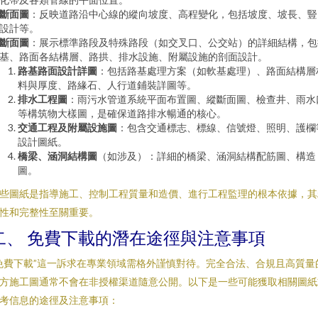
斷面圖
：反映道路沿中心線的縱向坡度、高程變化，包括坡度、坡長、豎
設計等。
斷面圖
：展示標準路段及特殊路段（如交叉口、公交站）的詳細結構，包
基、路面各結構層、路拱、排水設施、附屬設施的剖面設計。
路基路面設計詳圖
：包括路基處理方案（如軟基處理）、路面結構層
料與厚度、路緣石、人行道鋪裝詳圖等。
排水工程圖
：雨污水管道系統平面布置圖、縱斷面圖、檢查井、雨水
等構筑物大樣圖，是確保道路排水暢通的核心。
交通工程及附屬設施圖
：包含交通標志、標線、信號燈、照明、護欄
設計圖紙。
橋梁、涵洞結構圖
（如涉及）：詳細的橋梁、涵洞結構配筋圖、構造
圖。
些圖紙是指導施工、控制工程質量和造價、進行工程監理的根本依據，其
性和完整性至關重要。
二、 免費下載的潛在途徑與注意事項
免費下載”這一訴求在專業領域需格外謹慎對待。完全合法、合規且高質量
方施工圖通常不會在非授權渠道隨意公開。以下是一些可能獲取相關圖紙
考信息的途徑及注意事項：