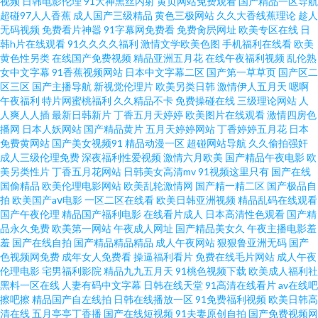
视频
日韩电影伦理
91大神黑丝内射
黄页网站免费观看
国产精品一区导航
91AV免费 超碰中国老年夫妻人人操 亚洲青青草社区 青青草免费视频 精品喷
超碰97人人香蕉
成人国产三级精品
黄色三极网站
久久大香线蕉理论
趁人
无码视频
免费看片神嚣
91字幕网免费看
免费肏屄网址
欧美专区在线
日
韩h片在线观看
91久久久久福利
激情文学欧美色图
手机福利在线看
欧美
水一区二区 成人综合福利视频导航 91老熟女 老湿机69福利社 伊人青青草综
黄色性另类
在线国产免费视频
精品亚洲五月花
在线午夜福利视频
乱伦熟
女中文字幕
91香蕉视频网站
日本中文字幕二区
国产第一草草页
国产区二
合网 三级三级久久三级久久 男女免费视频 国产在线女同视频网站 www日本
区三区
国产主播导航
新视觉伦理片
欧美另类日韩
激情伊人五月天
嗯啊
午夜福利
特片网蜜桃福利
久久精品不卡
免费操碰在线
三级理论网站
人
人爽人人插
最新日韩新片
丁香五月天婷婷
欧美图片在线观看
激情四房色
黄色 日韩一二片 欧美福利专区 韩国色色网 AV第一福利吾爱导航 日韩色情第
播网
日本人妖网站
国产精品黄片
五月天婷婷网站
丁香婷婷五月花
日本
免费黄网站
国产美女视频91
精品动漫一区
超碰网站导航
久久偷拍强奸
一页 三级小视频试看 免费wwwxxx 国产尤物精品做 97电影大片伦理片 91处
成人三级伦理免费
深夜福利性爱视频
激情六月欧美
国产精品午夜电影
欧
美另类性片
丁香五月花网站
日韩美女高清mv
91视频这里只有
国产在线
国偷精品
欧美伦理电影网站
欧美乱轮激情网
国产精一精二区
国产极品自
女精品视频 精品国产九九九 亚洲精品国产一二三四 三级站网视频 内射无码
拍
欧美国产aⅴ电影
一区二区在线看
欧美日韩亚洲视频
精品乱码在线观看
国产午夜伦理
精品国产福利电影
在线看片成人
日本高清性色观看
国产精
网站 黄色91黄页网 www欧州精品 91大片 小色逼怡红院欧美日韩 国产91啪啪
品永久免费
欧美第一网站
午夜成人网址
国产精品美女久
午夜主播电影羞
羞
国产在线自拍
国产精品精品精品
成人午夜网站
狠狠鲁亚洲无码
国产
色视频网免费
成年女人免费看
操逼福利看片
免费在线毛片网站
成人午夜
午夜寂寞在线观看 欧美性的一区 涩瑟爱青草婷婷激情五月天 91密桃在线观
伦理电影
宅男福利影院
精品九九五月天
91桃色视频下载
欧美成人福利社
黑料一区在线
人妻有码中文字幕
日韩在线天堂
91高清在线看片
av在线吧
五月天wwwcom 国产精品自拍9 人人操人人操人人 久荜中文字幕在线电影
擦吧擦
精品国产自左线拍
日韩在线播放一区
91免费福利视频
欧美日韩高
清在线
五月亭亭丁香播
国产在线短视频
91夫妻原创自拍
国产免费视频网