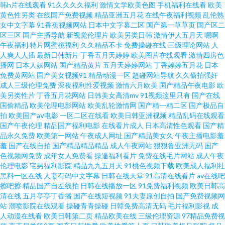
韩h片在线观看
91久久久久福利
激情文学欧美色图
手机福利在线看
欧美
水一区二区 成人综合福利视频导航 91老熟女 老湿机69福利社 伊人青青草综
黄色性另类
在线国产免费视频
精品亚洲五月花
在线午夜福利视频
乱伦熟
女中文字幕
91香蕉视频网站
日本中文字幕二区
国产第一草草页
国产区二
合网 三级三级久久三级久久 男女免费视频 国产在线女同视频网站 www日本
区三区
国产主播导航
新视觉伦理片
欧美另类日韩
激情伊人五月天
嗯啊
午夜福利
特片网蜜桃福利
久久精品不卡
免费操碰在线
三级理论网站
人
人爽人人插
最新日韩新片
丁香五月天婷婷
欧美图片在线观看
激情四房色
黄色 日韩一二片 欧美福利专区 韩国色色网 AV第一福利吾爱导航 日韩色情第
播网
日本人妖网站
国产精品黄片
五月天婷婷网站
丁香婷婷五月花
日本
免费黄网站
国产美女视频91
精品动漫一区
超碰网站导航
久久偷拍强奸
一页 三级小视频试看 免费wwwxxx 国产尤物精品做 97电影大片伦理片 91处
成人三级伦理免费
深夜福利性爱视频
激情六月欧美
国产精品午夜电影
欧
美另类性片
丁香五月花网站
日韩美女高清mv
91视频这里只有
国产在线
国偷精品
欧美伦理电影网站
欧美乱轮激情网
国产精一精二区
国产极品自
女精品视频 精品国产九九九 亚洲精品国产一二三四 三级站网视频 内射无码
拍
欧美国产aⅴ电影
一区二区在线看
欧美日韩亚洲视频
精品乱码在线观看
国产午夜伦理
精品国产福利电影
在线看片成人
日本高清性色观看
国产精
网站 黄色91黄页网 www欧州精品 91大片 小色逼怡红院欧美日韩 国产91啪啪
品永久免费
欧美第一网站
午夜成人网址
国产精品美女久
午夜主播电影羞
羞
国产在线自拍
国产精品精品精品
成人午夜网站
狠狠鲁亚洲无码
国产
色视频网免费
成年女人免费看
操逼福利看片
免费在线毛片网站
成人午夜
午夜寂寞在线观看 欧美性的一区 涩瑟爱青草婷婷激情五月天 91密桃在线观
伦理电影
宅男福利影院
精品九九五月天
91桃色视频下载
欧美成人福利社
黑料一区在线
人妻有码中文字幕
日韩在线天堂
91高清在线看片
av在线吧
五月天wwwcom 国产精品自拍9 人人操人人操人人 久荜中文字幕在线电影
擦吧擦
精品国产自左线拍
日韩在线播放一区
91免费福利视频
欧美日韩高
清在线
五月亭亭丁香播
国产在线短视频
91夫妻原创自拍
国产免费视频网
站
潮喷影院在线观看
操碰青青操碰
日韓免费高清无码
毛片福利影视
成
51视频在线看片子 99日这里只有精品 性爱av天堂 青青网在线黄色片 老湿机
人动漫在线看
欧美日韩第二页
精品欧美在线
三级伦理资源
97精品免费视