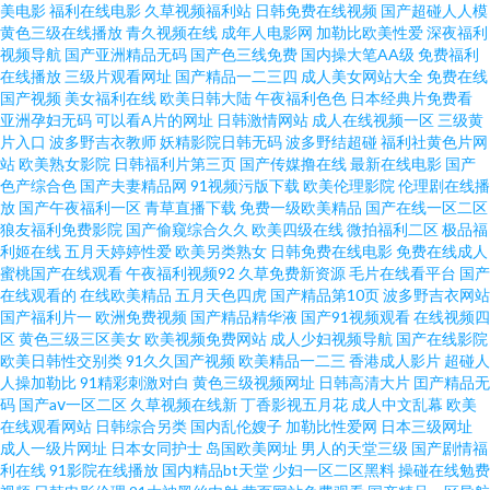
美电影
福利在线电影
久草视频福利站
日韩免费在线视频
国产超碰人人模
无码精品A片一区二区 青岛少妇扣逼 精品视频 国产欧美综合在线 91探花黑丝
黄色三级在线播放
青久视频在线
成年人电影网
加勒比欧美性爱
深夜福利
视频导航
国产亚洲精品无码
国产色三线免费
国内操大笔AA级
免费福利
视频 91黄片大全 黑丝性爱在线观看 亚洲久九操在线 欧美色图国产精品 久久
在线播放
三级片观看网址
国产精品一二三四
成人美女网站大全
免费在线
国产视频
美女福利在线
欧美日韩大陆
午夜福利色色
日本经典片免费看
亚洲孕妇无码
可以看A片的网址
日韩激情网站
成人在线视频一区
三级黄
国产精品久 成人午夜精品四区 91九色国产免费 黄ww天堂 久久肏B 亚洲在线
片入口
波多野吉衣教师
妖精影院日韩无码
波多野结超碰
福利社黄色片网
站
欧美熟女影院
日韩福利片第三页
国产传媒撸在线
最新在线电影
国产
成人网站 色淫综合综合天天 美女爱爱爱黄 黄色仓库网站入口 99国产精品综
色产综合色
国产夫妻精品网
91视频污版下载
欧美伦理影院
伦理剧在线播
放
国产午夜福利一区
青草直播下载
免费一级欧美精品
国产在线一区二区
狼友福利免费影院
国产偷窥综合久久
欧美四级在线
微拍福利二区
极品福
合 91草13 国产AV福利第一精品导航 午夜桃色 欧美黑白配 国产一区久久精品
利姬在线
五月天婷婷性爱
欧美另类熟女
日韩免费在线电影
免费在线成人
蜜桃国产在线观看
午夜福利视频92
久草免费新资源
毛片在线看平台
国产
成人性交黄色片免费看 91黄色电影 久久狠狠亚洲综合 亚色蜜桃精品 日韩乱
在线观看的
在线欧美精品
五月天色四虎
国产精品第10页
波多野吉衣网站
国产福利片一
欧洲免费视频
国产精品精华液
国产91视频观看
在线视频四
区
黄色三级三区美女
欧美视频免费网站
成人少妇视频导航
国产在线影院
伦性爱视频 老湿机免费直播视频 国产好视频网站 91制作天麻厂 性交剧场午
欧美日韩性交别类
91久久国产视频
欧美精品一二三
香港成人影片
超碰人
人操加勒比
91精彩刺激对白
黄色三级视频网址
日韩高清大片
囯产精品无
夜专线 wwwwww91黄 日韩中文精品在线 91大片免费观看视频 亚洲伊人久久
码
国产aⅴ一区二区
久草视频在线新
丁香影视五月花
成人中文乱幕
欧美
在线观看网站
日韩综合另类
国内乱伦嫂子
加勒比性爱网
日本三级网址
成人一级片网址
日本女同护士
岛国欧美网址
男人的天堂三级
国产剧情福
久 大香蕉操嫂子 深夜福利网站国产日韩 欧美性盈 激情久久毛片 www91草莓
利在线
91影院在线播放
国内精品bt天堂
少妇一区二区黑料
操碰在线勉费