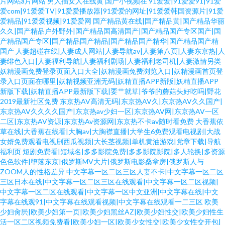
片网站a片网站
男人插女人在线黄
国产小视频在
91爱爱|91爱爱91|91爱
爱com|91爱爱TV|91爱爱播放器|91爱爱的网址|91爱爱韩国资源片|91爱
爱精品|91爱爱视频|91爱爱网
国产精品黄在线|国产精品黄|国产精品华丽
久久|国产精品户外野外|国产精品国高清国产|国产精品国产专区国产|国
产精品国产专区|国产精品国产精品|国产精品国产精华|国产精品国产精
国产
人妻超碰在线|人妻成人网站|人妻导航av|人妻第八页|人妻东京热|人
妻绯色入口|人妻福利导航|人妻福利剧场|人妻福利老司机|人妻激情另类
妖精漫画免费登录页面入口大全|妖精漫画免费浏览入口|妖精漫画首页登
录入口页面在哪里|妖精视频亚洲无码|妖精直播APP新版|妖精直播APP
新版下载|妖精直播APP最新版下载|要艹就草|爷爷的蘑菇头好吃吗|野花
2019最新社区免费
东京热AV高清无码|东京热AV久|东京热AV久久国产|
东京热AV久久久久国产|东京热av少妇一区|东京热AV网|东京热AV一区
二区|东京热AV资源|东京热Av资源网|东京热不卡av随时看免费
大香蕉依
草在线|大香蕉在线看|大胸av|大胸襟直播|大学生6免费观看电视剧|大战
女婿免费观看电视剧西瓜视频|大长茎视频|单机黄油游戏|党章下载|导航
福利页
短剧免费看|短域名|多多影院免费|多多影院影院|多人轮换|多资源
色色软件|堕落东京|俄罗斯MV大片|俄罗斯电影桑拿房|俄罗斯人与
ZOOM人的性格差异
中文字幕一区二区三区人妻不卡|中文字幕一区二区
三区日本在线|中文字幕一区二区三区在线观看|中文字幕一区二区视频|
中文字幕一区二区在线观看|中文字幕一区中文亚洲|中文字幕在线|中文
字幕在线观91|中文字幕在线观看视频|中文字幕在线观看一二三区
欧美
少妇肏屄|欧美少妇第一页|欧美少妇黑丝AZ|欧美少妇性交|欧美少妇性生
活一区二区视频免费看|欧美少妇一区|欧美少女性交|欧美少女性交开包|