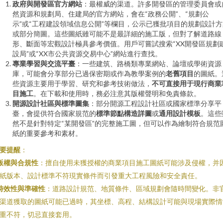
政府與開發區官方網站
：最權威的渠道。許多開發區的管理委員會或
然資源和規劃局、住建局的官方網站，會在“政務公開”、“規劃公
示”或“工程建設領域信息公開”等欄目，公示已獲批項目的規劃設計方
或部分簡圖。這些圖紙雖可能不是最詳細的施工版，但對了解道路線
形、斷面等宏觀設計極具參考價值。用戶可嘗試搜索“XX開發區規劃
設局”或“XX市公共資源交易中心”網站進行查找。
專業學習與交流平臺
：一些建筑、路橋類專業網站、論壇或學術資源
庫，可能會分享部分已過保密期或作為教學案例的
老舊項目
的圖紙。
些資源主要用于學習、研究和參考技術做法，
不可直接用于現行商業
目施工
。在下載和使用時，務必注意其版權聲明和免責條款。
開源設計社區與標準圖集
：部分開源工程設計社區或國家標準分享平
臺，會提供符合國家規范的
標準節點構造詳圖
或
通用設計模板
。這些
然不是針對特定“某開發區”的完整施工圖，但可以作為繪制符合規范
紙的重要參考和素材。
要提醒
：
版權與合規性
：擅自使用未獲授權的商業項目施工圖紙可能涉及侵權，并
紙版本、設計標準不符現實條件而引發重大工程風險和安全責任。
時效性與準確性
：道路設計規范、地質條件、區域規劃會隨時間變化。非
渠道獲取的圖紙可能已過時，其坐標、高程、結構設計可能與現場實際情
重不符，切忌直接套用。