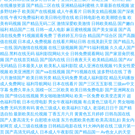
在线播放资源
国产精品二区在线
亚洲精品福利蜜桃
久草最新在线视频
波
片网站 91ren 69福利导航 三级影院 福利操逼导航 91一二区 91看片免费网站
多野结种子
欧美国产在线视频
成人午夜看片
日韩美女精品视频
国产深夜
在线
午夜92免费福利
欧美日韩伦理在线
欧日韩电影色
欧美潮喷合集
欧
91精品操笔 91的美女视频真人版 91看黄 91黑丝精品 91N国产口爆 天美福利
美有码视频
国产精品无码二区
激情深爱欧美激情
日韩欧美精品
国产嫩白
福利
精品国产二线
日韩一成人电影
麻豆蜜桃视频
国产美女操逼
国产高
清在线免费
91视频观看免费
丁香婷婷五月综合
精品国产综合区
国产高颜
社 欧美图片视频在线观看 六月丁香大香蕉 韩日足交 wwwyyy 密桃视频免费观
值在线观
日本成人免费视频
在线看片网站日韩
在线美剧天堂
国产精品九
一在线
国内激情在线视频
在线三级视频网
国产91福利视频
久久成人国产
看 色日本高清国产 日韩中文字幕成人网 视频在线观看免费高清 午夜剧场伦
精品
黑料在线无码
福利影院网站大全
日韩免费观看网站
国产家居肏屄视
频
国产在线首页精品
国产国内在线
日日夜夜天天
欧美精品精品
国产AV
无码精品
日本最美人妖
欧美私人福利影院
成人亚洲在线视频
91美女性爱
理写真主播 午夜性免费网址 婷婷久久青草热一 色伊人网九 日韩精品综合 青
视频
欧美亚洲图片
国产va在线视频
国产91视频在线
波多野结在线
丁香
六月激情国产
欧美日韩另类
精品无码免费
黑成人福利影院
精品无码播放
青草精品 欧美老女人另类 男人天堂网在线观看 免费91看片 久久精品—区二
成人免费网址
福利导航网站
日本在线看片
国产三区五五影视
三级av中文
字幕
免费久草永久
国模一区二区欧美
欧美日韩免费电影
国产亚洲网友自
拍
国产情侣在线视频
男女啪啪激情网站
欧美一区免费
欧美变态黄片
超
区三区 九一视频网站 日韩国产欧美综合五码日韩无 91传媒免费在线视频 91
色福利导航
日本伦理电影
男女午夜福利视频
有点黄色三级毛片
男女啪啪
免费
无码另类有码
黄色三级成人
欧美福利17成人
老湿机日日干
国产精
超碰久久 91成人版在线 99久久 99淫色网 99精品色 91探花色网站
选自拍
最新欧美乱伦视频
丁香五月六月
黄黄色五月婷婷
日韩岛国在线
国产人妻高清无卡
自慰喷水动漫
东方色图欧美色图
欧美高清乱妇
美女内
射网页
成人三级在线播放
日韩精品电影在线
91大神内射在线
三级片第一
页
国产高清无码成人
日本成人午夜影院
国产精品国一
Av色女人的天堂