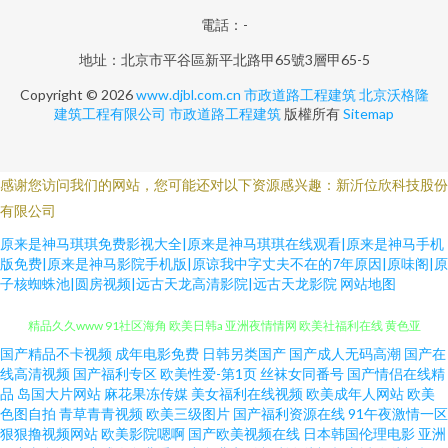
電話：-
地址：北京市平谷區新平北路甲65號3層甲65-5
Copyright © 2026
www.djbl.com.cn
市政道路工程建筑
北京沃格隆
建筑工程有限公司
市政道路工程建筑
版權所有
Sitemap
感谢您访问我们的网站，您可能还对以下资源感兴趣：新沂位欣科技股份
有限公司
原来是神马琪琪免费影视大全|原来是神马琪琪在线观看|原来是神马手机
版免费|原来是神马影院手机版|原谅我中字丈夫不在的7年原因|原味阁|原
子核蜘蛛池|圆房视频|远古天龙高清影院|远古天龙影院
网站地图
国产精品不卡视频
成年电影免费
日韩另类国产
国产成人无码高潮
国产在
91TV免费 AV熟女 豆花AⅤ 91蜜桃臀 精品久久卡 午夜剧院 女人的天堂网 国产
线高清视频
国产福利专区
欧美性爱-第1页
丝袜女同番号
国产情侣在线精
品
岛国大片网站
麻花果冻传媒
美女福利在线视频
欧美成年人网站
欧美
精品久久www 91社区海角 欧美日韩a 亚洲夜情情网 欧美社福利在线 黄色亚
色图自拍
青草青青视频
欧美三级图片
国产福利资源在线
91午夜激情一区
狠狠撸视频网站
欧美影院嗯啊
国产欧美视频在线
日本韩国伦理电影
亚洲