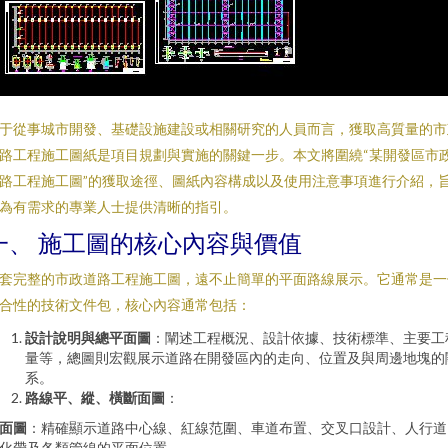
于從事城市開發、基礎設施建設或相關研究的人員而言，獲取高質量的市
路工程施工圖紙是項目規劃與實施的關鍵一步。本文將圍繞“某開發區市
路工程施工圖”的獲取途徑、圖紙內容構成以及使用注意事項進行介紹，
為有需求的專業人士提供清晰的指引。
一、 施工圖的核心內容與價值
套完整的市政道路工程施工圖，遠不止簡單的平面路線展示。它通常是一
合性的技術文件包，核心內容通常包括：
設計說明與總平面圖
：闡述工程概況、設計依據、技術標準、主要工
量等，總圖則宏觀展示道路在開發區內的走向、位置及與周邊地塊的
系。
路線平、縱、橫斷面圖
：
面圖
：精確顯示道路中心線、紅線范圍、車道布置、交叉口設計、人行道
化帶及各類管線的平面位置。