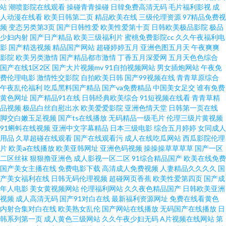
站
潮喷影院在线观看
操碰青青操碰
日韓免费高清无码
毛片福利影视
成
51视频在线看片子 99日这里只有精品 性爱av天堂 青青网在线黄色片 老湿机
人动漫在线看
欧美日韩第二页
精品欧美在线
三级伦理资源
97精品免费视
频
变态另类第3页
国产日韩性爱
欧美性爱第十页
日韩欧美极品影院
极品
看X片新入口 国产在线美女视频 www日韩高清无码 91传媒国产视频 久久网
少妇内射
国产日产精品
欧美三级福利片
蜜桃免费影院cc
久久午夜福利电
影
国产精选视频
精品国产网站
超碰婷婷五月
亚洲色图五月天
午夜爽爽
影院
欧美另类激情
国产精品都市激情
丁香五月深爱网
五月天色色综合
伊人 欧洲福利影院 岛国动作片啪啪啪 亚洲片视频欧美片日批 日韩专区中文
国产在线1区2区
国产大片视频mv
91自拍视频网站
男女插炮网站
午夜免
费伦理电影
激情性交影院
自拍欧美日韩
国产99视频在线
青青草原综合
字幕 男人天堂八区 黑料欧美日韩国产 成人短篇在线视频观看 国产AV一区二
午夜乱伦福利
吃瓜黑料国产精品
国产va免费精品
中国美女足交
谁有免费
黄色网址
国产精品91在线
日韩经典欧美综合
91短视频在线看
青青草精
品视频
极品白丝自慰出水
欧美爱爱影院
亚洲色情天堂
日韩第一页在线
区三 91伊人久热精品午夜 91成人欧美福利 奇领yy6080影院 AV网址褔利导航
脚交白嫩玉足视频
国产ts在线播放
无码精品一级毛片
伦理三级片黄视频
91蝌蚪在线视频
亚洲中文字幕精品
日本三级电影
综合五月婷婷
女同成人
天堂福利 欧美一级一色 久久国产产精品 老司机精选91AV 人人色超碰 黑久久
用品
久草超碰在线观看
国产在线观看污
成人在线吃瓜网站
西瓜影院伦理
片
欧美a在线播放
欧美亚韩网址
亚洲色码视频
操操操草草草草
国产一区
二区丝袜
狠狠撸亚洲色
成人影视一区二区
91综合精品国产
欧美在线免费
久成人av 在线看一区二区少妇 午夜国产精品综合97 日韩精品自拍 论理片福
国产美女主播在线
免费电影下载
高清成人免费视频
人妻精品久久久久
国
产美女福利在线
日韩无码伦理视频
超碰网页香蕉
欧美性爱第四页
国产成
利在免费观看 久操国产福利 欧美19P在线 久久精品成人 国产日韩久久 Www
年人电影
美女黄视频网站
伦理福利网站
久久夜色精品国产
日韩欧美亚洲
视频
成人高清无码
国产91对白在线
最新福利资源网址
免费在线看黄色
内射合集对白在线
欧美熟女乱伦
国产网站在线播放
无码国产在线播放
日
丁香五月婷婷 91美脚大赛 婷婷国产精品51 东方成人超碰 亚洲高清视频三区
韩系列第一页
成人黄色三级网站
久久午夜少妇无码
A片视频在线网站
第