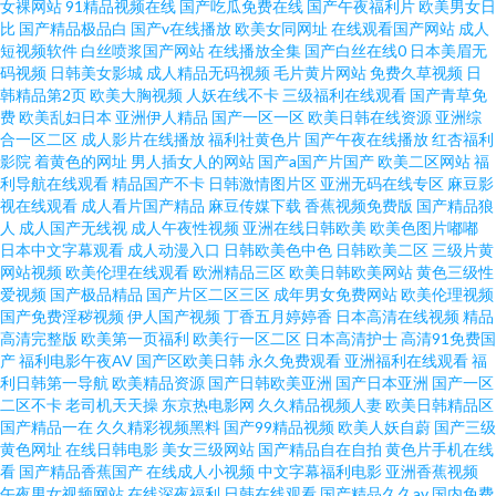
女裸网站
91精品视频在线
国产吃瓜免费在线
国产午夜福利片
欧美男女日
比
国产精品极品白
国产v在线播放
欧美女同网址
在线观看国产网站
成人
短视频软件
白丝喷浆国产网站
在线播放全集
国产白丝在线0
日本美眉无
码视频
日韩美女影城
成人精品无码视频
毛片黄片网站
免费久草视频
日
韩精品第2页
欧美大胸视频
人妖在线不卡
三级福利在线观看
国产青草免
费
欧美乱妇日本
亚洲伊人精品
国产一区一区
欧美日韩在线资源
亚洲综
合一区二区
成人影片在线播放
福利社黄色片
国产午夜在线播放
红杏福利
影院
着黄色的网址
男人插女人的网站
国产a国产片国产
欧美二区网站
福
利导航在线观看
精品国产不卡
日韩激情图片区
亚洲无码在线专区
麻豆影
视在线观看
成人看片国产精品
麻豆传媒下载
香蕉视频免费版
国产精品狼
人
成人国产无线视
成人午夜性视频
亚洲在线日韩欧美
欧美色图片嘟嘟
日本中文字幕观看
成人动漫入口
日韩欧美色中色
日韩欧美二区
三级片黄
网站视频
欧美伦理在线观看
欧洲精品三区
欧美日韩欧美网站
黄色三级性
爱视频
国产极品精品
国产片区二区三区
成年男女免费网站
欧美伦理视频
国产免费淫秽视频
伊人国产视频
丁香五月婷婷香
日本高清在线视频
精品
高清完整版
欧美第一页福利
欧美行一区二区
日本高清护士
高清91免费国
产
福利电影午夜AV
国产区欧美日韩
永久免费观看
亚洲福利在线观看
福
利日韩第一导航
欧美精品资源
国产日韩欧美亚洲
国产日本亚洲
国产一区
二区不卡
老司机天天操
东京热电影网
久久精品视频人妻
欧美日韩精品区
国产精品一在
久久精彩视频黑料
国产99精品视频
欧美人妖自蔚
国产三级
黄色网址
在线日韩电影
美女三级网站
国产精品自在自拍
黄色片手机在线
看
国产精品香蕉国产
在线成人小视频
中文字幕福利电影
亚洲香蕉视频
午夜男女视频网站
在线深夜福利
日韩在线观看
国产精品久久av
国内免费