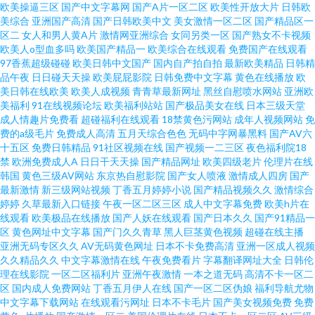
欧美操逼三区
国产中文字幕网
国产A片一区二区
欧美性开放大片
日韩欧
美综合
亚洲国产高清
国产日韩欧美中文
美女激情一区二区
国产精品区一
区二
女人和男人黄A片
激情网亚洲综合
女同另类一区
国产熟女不卡视频
欧美人o型血多吗
欧美国产精品一
欧美综合在线观看
免费国产在线观看
97香蕉超级碰碰
欧美日韩中文国产
国内自产拍自拍
最新欧美精品
日韩精
品午夜
日日碰天天操
欧美屁屁影院
日韩免费中文字幕
黄色在线播放
欧
美日韩在线欧美
欧美人成视频
青青草最新网址
黑丝自慰喷水网站
亚洲欧
美福利
91在线视频论坛
欧美福利站站
国产极品美女在线
日本三级天堂
成人情趣片免费看
超碰福利在线观看
18禁黄色污网站
成年人视频网站
免
费的a级毛片
免费成人高清
五月天综合色色
无码中字网暴黑料
国产AV六
十五区
免费日韩精品
91社区视频在线
国产视频一二三区
夜色福利院18
禁
欧洲免费成人A
日日干天天操
国产精品网址
欧美四级老片
伦理片在线
韩国
黄色三级AV网站
东京热自慰影院
国产女人喷液
激情成人四房
国产
最新激情
新三级网站视频
丁香五月婷婷小说
国产精品视频久久
激情综合
婷婷
久草最新入口链接
午夜一区二区三区
成人中文字幕免费
欧美h片在
线观看
欧美极品在线播放
国产人妖在线观看
国产日本久久
国产91精品一
区
黄色网址中文字幕
国产门久久青草
黑人巨茎黄色视频
超碰在线主播
亚洲无码专区久久
AV无码黄色网址
日本不卡免费高清
亚洲一区成人视频
久久精品久久
中文字幕激情在线
午夜免费看片
字幕翻译网址大全
日韩伦
理在线影院
一区二区福利片
亚洲午夜激情
一本之道无码
高清不卡一区二
区
国内成人免费网站
丁香五月伊人在线
国产一区二区伪娘
福利导航尤物
中文字幕下载网站
在线观看污网址
日本不卡毛片
国产美女视频免费
免费