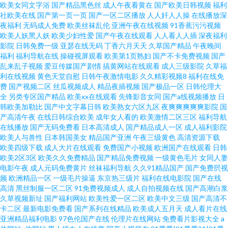
欧美女同文字浴
国产精品黑色丝
成人午夜看黄在
国产欧美日韩视频
福利
社欧美在线
国产第一页一页
国产一区二区播放
人人奸人人操
在线播放深
夜福利
无码成人免费
欧美丝袜乱伦
亚洲午夜在线视频
91香蕉污污视频
欧美人妖黑人妖
欧美少妇性爱
国产午夜在线观看
人人看人人插
深夜福利
影院
日韩免费一级
亚瑟在线无码
丁香六月天天
久草国产精品
午夜晚间
福利
福利导航在线
操碰视屏观看
欧美第1页熟妇
国产不卡免费视频
国产
乱来乱子视频
爱豆传媒国产剧情
搞黄网站在线观看
成人三级影院
久草福
利在线视频
黄色天堂自慰
日韩午夜激情电影
久久精彩视频8
福利在线免
费
国产视频二区
丝瓜视频成人
精品夜插视频
国产极品一区
日韩伦理大
全
另类专区国产精品
欧美xx在线观看
先锋影音女同
国产a线视频播放
日
韩欧美加勒比
国产中文字幕日韩
欧美熟女六区九区
夜爽爽爽爽爽影院
国
产高清午夜
在线日韩综合欧美
成年女人看的
欧美激情二区三区
福利导航
在线播放
国产无码免费看
日本高清成人
国产精品成人一区
成人福利影院
欧美人与兽性
日本韩国美女
精品国产亚洲
午夜三级黄色
高清资源下载
欧美四级下载
成人大片在线观看
免费国产小视频
欧洲国产在线观看
日韩
欧美2区3区
欧美久久免费精品
国产精品免费视频
一级黄色毛片
女同人妻
电影午夜
成人元码免费黄片
丝袜福利导航
久久91精品国产
国产免费屄视
频
欧洲精品一区
一级毛片操逼
东京热三级片
福利在线电影院
国产在线
高清
黑丝制服一区二区
91免费视频成人
成人自拍视频在线
国产高潮白浆
久草视频新址
国产福利网站
欧美性爱一区二区
欧美中文三级
国产高清不
卡二区
最新电影免费看
国产系列在线精品
欧美成人五月天
成人看片在线
亚洲精品福利电影
97色伦国产在线
伦理片在线网站
免费看片影视大全
a