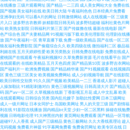
视频 91黄片大全 黑丝性爱在线观看 亚洲久九操在线 欧美色图国产精品 久久
在线播放
三级片观看网址
国产精品一二三四
成人美女网站大全
免费在线
国产视频
美女福利在线
欧美日韩大陆
午夜福利色色
日本经典片免费看
亚洲孕妇无码
可以看A片的网址
日韩激情网站
成人在线视频一区
三级黄
国产精品久 成人午夜精品四区 91九色国产免费 黄ww天堂 久久肏B 亚洲在线
片入口
波多野吉衣教师
妖精影院日韩无码
波多野结超碰
福利社黄色片网
站
欧美熟女影院
日韩福利片第三页
国产传媒撸在线
最新在线电影
国产
成人网站 色淫综合综合天天 美女爱爱爱黄 黄色仓库网站入口 99国产精品综
色产综合色
国产夫妻精品网
91视频污版下载
欧美伦理影院
伦理剧在线播
放
国产午夜福利一区
青草直播下载
免费一级欧美精品
国产在线一区二区
狼友福利免费影院
国产偷窥综合久久
欧美四级在线
微拍福利二区
极品福
合 91草13 国产AV福利第一精品导航 午夜桃色 欧美黑白配 国产一区久久精品
利姬在线
五月天婷婷性爱
欧美另类熟女
日韩免费在线电影
免费在线成人
蜜桃国产在线观看
午夜福利视频92
久草免费新资源
毛片在线看平台
国产
成人性交黄色片免费看 91黄色电影 久久狠狠亚洲综合 亚色蜜桃精品 日韩乱
在线观看的
在线欧美精品
五月天色四虎
国产精品第10页
波多野吉衣网站
国产福利片一
欧洲免费视频
国产精品精华液
国产91视频观看
在线视频四
区
黄色三级三区美女
欧美视频免费网站
成人少妇视频导航
国产在线影院
伦性爱视频 老湿机免费直播视频 国产好视频网站 91制作天麻厂 性交剧场午
欧美日韩性交别类
91久久国产视频
欧美精品一二三
香港成人影片
超碰人
人操加勒比
91精彩刺激对白
黄色三级视频网址
日韩高清大片
囯产精品无
夜专线 wwwwww91黄 日韩中文精品在线 91大片免费观看视频 亚洲伊人久久
码
国产aⅴ一区二区
久草视频在线新
丁香影视五月花
成人中文乱幕
欧美
在线观看网站
日韩综合另类
国内乱伦嫂子
加勒比性爱网
日本三级网址
成人一级片网址
日本女同护士
岛国欧美网址
男人的天堂三级
国产剧情福
久 大香蕉操嫂子 深夜福利网站国产日韩 欧美性盈 激情久久毛片 www91草莓
利在线
91影院在线播放
国内精品bt天堂
少妇一区二区黑料
操碰在线勉费
视频
日韩电影伦理
91大神黑丝内射
黄页网站免费观看
国产精品一区导航
91AV免费 超碰中国老年夫妻人人操 亚洲青青草社区 青青草免费视频 精品喷
超碰97人人香蕉
成人国产三级精品
黄色三极网站
久久大香线蕉理论
趁人
无码视频
免费看片神嚣
91字幕网免费看
免费肏屄网址
欧美专区在线
日