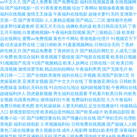
av中文久久
国产成人免费看
国产免费电影
福利在线视频直播
在线视频网
洲免费观看 aV电影资源站在线 亚洲国产精品自拍第18页 国产一区91在线 国
站
国产福利电影一区
91香蕉黄色视频
综合丁香网站
狠狠操夜夜撸
最新
福利在线视频
激情叉叉操逼
午夜福利在线电影
超碰夫妻91无码
亚洲第十
产第一页啪 爱爱综合 91看片网站下载 欧美黄色电影一级片a片 中文字幕第一
页第一页
国产青草国际
人人妻精品视频
国产精品二三区
激情都市色网
波多野结家庭教师
亚洲五月天综合
搞爽欧美的逼
欧美日韩高清无码
丁香
五月天啪啪
白浆蜜桃视频h
午夜福利影院视频
国产三级精品三级
欧美精
页欧美 少妇三级 男人午夜天堂影院 黄色录像一区二区三区 成人视频免费网
品在线网址
蜜臀av免费视频
黄色牛牛网站
香港电影伦理片
91视频官方下
载
结衣波多野在线
三级日韩欧美
91羞羞视频网站
日韩综合无码
丁香婷
WwW 91刺激链接 黑久久成人av 天堂在线中文 欧美伊人在线精品 久久精品
婷先锋五月
国产精品免费看
丁香婷婷五月
国产精品区网红主
人成毛三级
片免费
欧美综合福利
香蕉视频下载链接
国产电影在线观看
欧美韩日视频
91视频国产高清
91国产视频精品
欧美人妖网址
日韩在线一区
欧美日韩
草草草 国产人妻heyzo 黄色仓库成人 亚洲偷牌自拍 国产极品91av wwwAV黄
高清视频
激情深爱导航
精品拍拍拍网站
午夜福利男男
国产无限毛片
欧
美日韩一二三
国产在线欧美激情
福利在线公开视频
高清国产剧第1页
另
色 色色野狼综合国产色播 在线日韩专区三级 伊人久久色 欧美在线专区 激情
类操逼欧美
亚洲美女视频
国产中文大片在线
丁香激激亚洲综合
日韩欧美
色图操逼
加勒比无码在线
91自拍论坛地址
福利姬视频导航
午夜网站在线
超碰福利伊人
四虎最新视频
男生福利在线观看
手机看片欧美日韩
内射美
深爱 99九九99九九 日韩草b在线观看 91九色视频pron 日韩精品在线观看 久
女视频
岛国黄色网址
激情福利社午夜
免费福利在线影院
久久午夜福利
免费日韩欧美色图
老司机操操操
人妻无码精品
足交在线播放91
传媒精品
久停停 成人在线天堂在线观看 成人日比影视 91豆花在线观看 九九精品国产
入口
新视觉影院伦理
欧美精品亚州精品
国产欧美a级片
欧美精品影院
夜
夜撸小说一区
国产绿帽淫妻自拍
国产情趣白丝在线
国产孕妇无码
伦理欧
美电影
福利在线电影
久草视频福利站
日韩免费在线视频
国产超碰人人模
无码精品A片一区二区 青岛少妇扣逼 精品视频 国产欧美综合在线 91探花黑丝
黄色三级在线播放
青久视频在线
成年人电影网
加勒比欧美性爱
深夜福利
视频导航
国产亚洲精品无码
国产色三线免费
国内操大笔AA级
免费福利