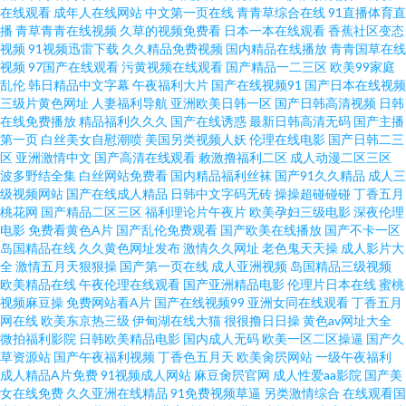
在线观看
成年人在线网站
中文第一页在线
青青草综合在线
91直播体育直
软件安装下载 一级久久 老司机成人在线影院 91久久久一区 最新国产精品 丝
播
青草青青在线视频
久草的视频免费看
日本一本在线观看
香蕉社区变态
视频
91视频迅雷下载
久久精品免费视频
国内精品在线播放
青青国草在线
袜国产 屁屁影院日韩在线 老湿机网站 黑丝袜后入在线观看 福利姬午夜精选
视频
97国产在线观看
污黄视频在线观看
国产精品一二三区
欧美99家庭
乱伦
韩日精品中文字幕
午夜福利大片
国产在线视频91
国产日本在线视频
三级片黄色网址
人妻福利导航
亚洲欧美日韩一区
国产日韩高清视频
日韩
97精品自拍 91操肏 人人爱草超碰在线 撸啊撸99精品 asians91avyqporn 亚洲
在线免费播放
精品福利久久久
国产在线诱惑
最新日韩高清无码
国产主播
第一页
白丝美女自慰潮喷
美国另类视频人妖
伦理在线电影
国产日韩二三
欧美BT 日韩在线视频免费播放 欧美日韩欧美日韩欧美 久久福利三级片 国产
区
亚洲激情中文
国产高清在线观看
敕激撸福利二区
成人动漫二区三区
波多野结全集
白丝网站免费看
国内精品福利丝袜
国产91久久精品
成人三
级视频网站
国产在线成人精品
日韩中文字码无砖
操操超碰碰碰
丁香五月
美女诱惑 www91色成人版 99视屏 91撸视频再按播放 91cn官网 激情综合五
桃花网
国产精品二区三区
福利理论片午夜片
欧美孕妇三级电影
深夜伦理
电影
免费看黄色A片
国产乱伦免费观看
国产欧美在线播放
国产不卡一区
月色 久久香蕉狼人综合网站 精品传媒入口 国产黑料福利在线 av在线爱爱
岛国精品在线
久久黄色网址发布
激情久久网址
老色鬼天天操
成人影片大
全
激情五月天狠狠操
国产第一页在线
成人亚洲视频
岛国精品三级视频
欧美精品在线
午夜伦理在线观看
国产亚洲精品电影
伦理片日本在线
蜜桃
wwwAV在线 91洮色 91草莓网站在线观看 人人看人人摸人人撸 福利小XXXX
视频麻豆操
免费网站看A片
国产在线视频99
亚洲女同在线观看
丁香五月
网在线
欧美东京热三级
伊甸湖在线大猫
很很撸日日操
黄色av网址大全
导航 在线观看午夜嘿咻 丝袜后入视频网址 人妖另类色图15P 屁屁影院一区 内
微拍福利影院
日韩欧美精品电影
国内成人无码
欧美一区二区操逼
国产久
草资源站
国产午夜福利视频
丁香色五月天
欧美肏屄网站
一级午夜福利
成人精品A片免费
91视频成人网站
麻豆肏屄官网
成人性爱aa影院
国产美
射无码久久 久久艹视频 国产日韩欧美精 成人在线免费观看入口 97在线亚洲
女在线免费
久久亚洲在线精品
91免费视频草逼
另类激情综合
在线观看国