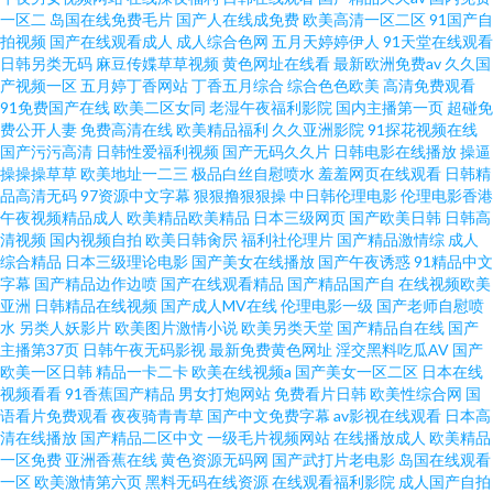
一区二
岛国在线免费毛片
国产人在线成免费
欧美高清一区二区
91国产自
拍视频
国产在线观看成人
成人综合色网
五月天婷婷伊人
91天堂在线观看
日韩另类无码
麻豆传媟草草视频
黄色网址在线看
最新欧洲免费av
久久国
产视频一区
五月婷丁香网站
丁香五月综合
综合色色欧美
高清免费观看
91免费国产在线
欧美二区女同
老湿午夜福利影院
国内主播第一页
超碰免
费公开人妻
免费高清在线
欧美精品福利
久久亚洲影院
91探花视频在线
国产污污高清
日韩性爱福利视频
国产无码久久片
日韩电影在线播放
操逼
操操操草草
欧美地址一二三
极品白丝自慰喷水
羞羞网页在线观看
日韩精
品高清无码
97资源中文字幕
狠狠撸狠狠操
中日韩伦理电影
伦理电影香港
午夜视频精品成人
欧美精品欧美精品
日本三级网页
国产欧美日韩
日韩高
清视频
国内视频自拍
欧美日韩肏屄
福利社伦理片
国产精品激情综
成人
综合精品
日本三级理论电影
国产美女在线播放
国产午夜诱惑
91精品中文
字幕
国产精品边作边喷
国产在线观看精品
国产精品国产自
在线视频欧美
亚洲
日韩精品在线视频
国产成人MV在线
伦理电影一级
国产老师自慰喷
水
另类人妖影片
欧美图片激情小说
欧美另类天堂
国产精品自在线
国产
主播第37页
日韩午夜无码影视
最新免费黄色网址
淫交黑料吃瓜AV
国产
欧美一区日韩
精品一卡二卡
欧美在线视频a
国产美女一区二区
日本在线
视频看看
91香蕉国产精品
男女打炮网站
免费看片日韩
欧美性综合网
国
语看片免费观看
夜夜骑青青草
国产中文免费字幕
av影视在线观看
日本高
清在线播放
国产精品二区中文
一级毛片视频网站
在线播放成人
欧美精品
一区免费
亚洲香蕉在线
黄色资源无码网
国产武打片老电影
岛国在线观看
一区
欧美激情第六页
黑料无码在线资源
在线观看福利影院
成人国产自拍